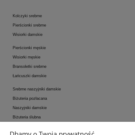
Kolczyki srebrne
Pierścionki srebrne
Wisiorki damskie
Pierścionki męskie
Wisiorki męskie
Bransoletki srebrne
Łańcuszki damskie
Srebrne naszyjniki damskie
Biżuteria pozłacana
Naszyjniki damskie
Biżuteria ślubna
Dbamy o Twoją prywatność