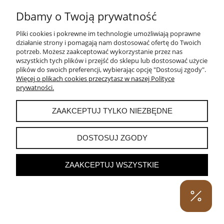
Dbamy o Twoją prywatność
KOLCZYKI - ŁAPKI NIEDŹWIADKI MINI
Pliki cookies i pokrewne im technologie umożliwiają poprawne
działanie strony i pomagają nam dostosować ofertę do Twoich
potrzeb. Możesz zaakceptować wykorzystanie przez nas
125,00 zł
wszystkich tych plików i przejść do sklepu lub dostosować użycie
plików do swoich preferencji, wybierając opcję "Dostosuj zgody".
DO KOSZYKA
Więcej o plikach cookies przeczytasz w naszej Polityce
prywatności.
ZAAKCEPTUJ TYLKO NIEZBĘDNE
DOSTOSUJ ZGODY
ZAAKCEPTUJ WSZYSTKIE