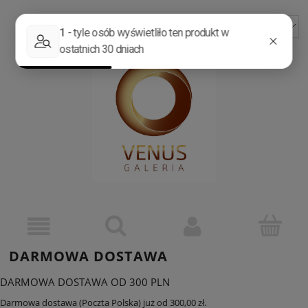
ZAREJESTRUJ SIĘ
ZALOGUJ SIĘ
DARMOWA DOSTAWA
DARMOWA DOSTAWA OD 300 PLN
Darmowa dostawa (Poczta Polska) już od 300,00 zł.