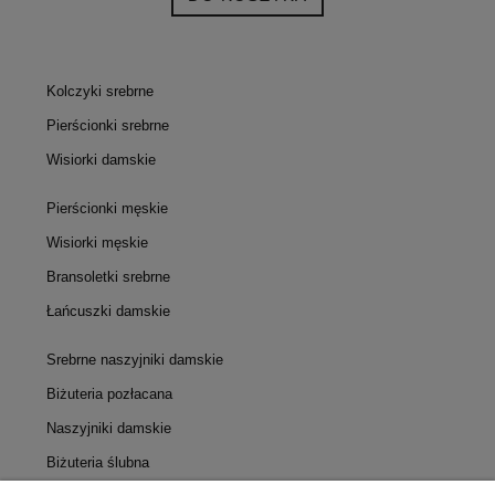
Kolczyki srebrne
Pierścionki srebrne
Wisiorki damskie
Pierścionki męskie
Wisiorki męskie
Bransoletki srebrne
Łańcuszki damskie
Srebrne naszyjniki damskie
Biżuteria pozłacana
Naszyjniki damskie
Biżuteria ślubna