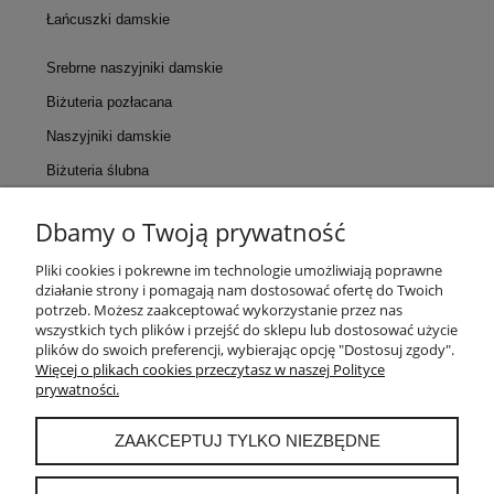
Łańcuszki damskie
Srebrne naszyjniki damskie
Biżuteria pozłacana
Naszyjniki damskie
Biżuteria ślubna
Dbamy o Twoją prywatność
KONTAKT
Pliki cookies i pokrewne im technologie umożliwiają poprawne
działanie strony i pomagają nam dostosować ofertę do Twoich
POMOC
potrzeb. Możesz zaakceptować wykorzystanie przez nas
wszystkich tych plików i przejść do sklepu lub dostosować użycie
plików do swoich preferencji, wybierając opcję "Dostosuj zgody".
MOJE KONTO
Więcej o plikach cookies przeczytasz w naszej Polityce
prywatności.
PŁATNOŚCI I DOSTAWA
ZAAKCEPTUJ TYLKO NIEZBĘDNE
INFORMACJE