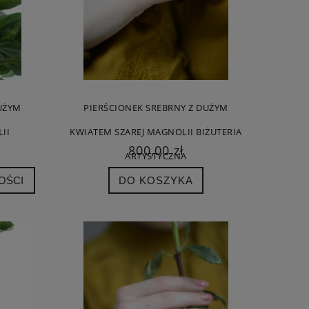
UŻYM
PIERŚCIONEK SREBRNY Z DUŻYM
II
KWIATEM SZAREJ MAGNOLII BIŻUTERIA
800,00 zł
ARTYSTYCZNA
OŚCI
DO KOSZYKA