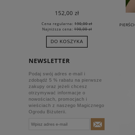
152,00 zł
Cena regularna:
190,00 zł
Cena
PIERŚC
Najniższa cena:
190,00 zł
Najn
DO KOSZYKA
NEWSLETTER
Podaj swój adres e-mail i
zdobądź 5 % rabatu na pierwsze
zakupy oraz jeżeli chcesz
otrzymywać informacje o
nowościach, promocjach i
wieściach z naszego Magicznego
Ogrodu Biżuterii.