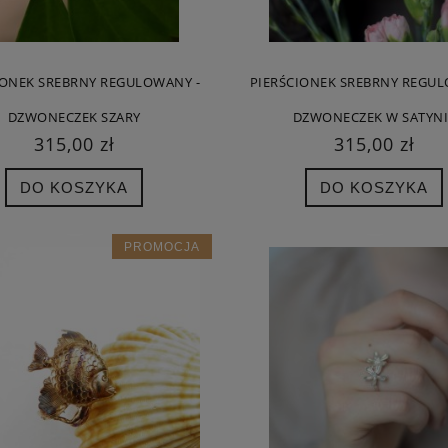
140,00 zł
200,00 zł
 regularna:
175,00 zł
Cena regularna:
250,00 zł
IONEK SREBRNY REGULOWANY -
PIERŚCIONEK SREBRNY REGU
iższa cena:
175,00 zł
Najniższa cena:
250,00 zł
DZWONECZEK SZARY
DZWONECZEK W SATYNI
DO KOSZYKA
DO KOSZYKA
315,00 zł
315,00 zł
DO KOSZYKA
DO KOSZYKA
PROMOCJA