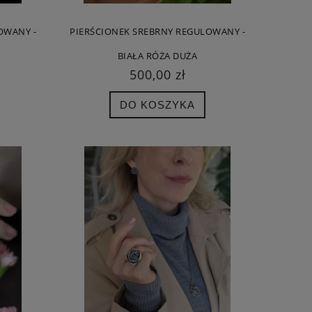
OWANY -
PIERŚCIONEK SREBRNY REGULOWANY -
BIAŁA RÓŻA DUŻA
500,00 zł
DO KOSZYKA
A
KOLCZYKI - OŚMIORNICA BRĄZOWA
PIERŚCIONEK SREBR
BIŻUTERIA ARTYSTYCZNA
SAT