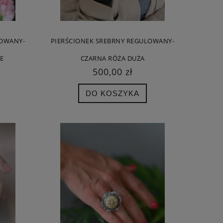
400,00 zł
160,
Cena regularna:
500,00 zł
Cena regula
LOWANY-
PIERŚCIONEK SREBRNY REGULOWANY-
Najniższa cena:
500,00 zł
Najniższa c
E
CZARNA RÓŻA DUŻA
DO KOSZYKA
DO KO
500,00 zł
DO KOSZYKA