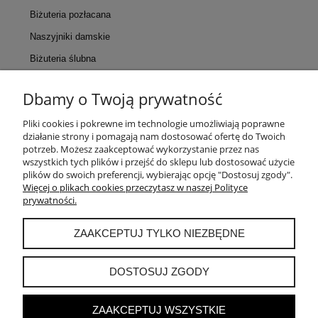
Biżuteria pozłacana
Naszyjniki damskie
Biżuteria ślubna
Dbamy o Twoją prywatność
KONTAKT
Pliki cookies i pokrewne im technologie umożliwiają poprawne
działanie strony i pomagają nam dostosować ofertę do Twoich
POMOC
potrzeb. Możesz zaakceptować wykorzystanie przez nas
wszystkich tych plików i przejść do sklepu lub dostosować użycie
plików do swoich preferencji, wybierając opcję "Dostosuj zgody".
MOJE KONTO
Więcej o plikach cookies przeczytasz w naszej Polityce
prywatności.
PŁATNOŚCI I DOSTAWA
ZAAKCEPTUJ TYLKO NIEZBĘDNE
INFORMACJE
DOSTOSUJ ZGODY
ZAAKCEPTUJ WSZYSTKIE