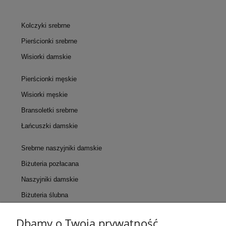
Kolczyki srebrne
Pierścionki srebrne
Wisiorki damskie
Pierścionki męskie
Wisiorki męskie
Bransoletki srebrne
Łańcuszki damskie
Srebrne naszyjniki damskie
Biżuteria pozłacana
Naszyjniki damskie
Biżuteria ślubna
Dbamy o Twoją prywatność