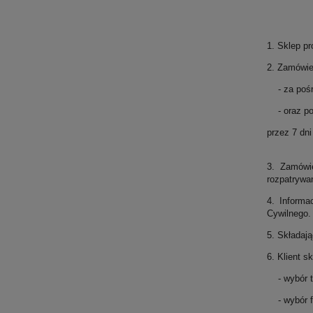
1. Sklep p
2. Zamówie
- za pośre
- oraz pop
przez 7 dn
3. Zamówie
rozpatrywa
4. Informa
Cywilnego.
5. Składają
6. Klient s
- wybór to
- wybór fo