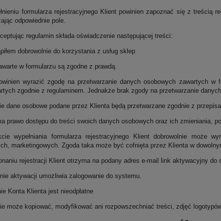
łnieniu formularza rejestracyjnego Klient powinien zapoznać się z treścią 
zając odpowiednie pole.
kceptując regulamin składa oświadczenie następującej treści:
iłem dobrowolnie do korzystania z usług sklep
arte w formularzu są zgodne z prawdą.
powinien wyrazić zgodę na przetwarzanie danych osobowych zawartych w fo
tych zgodnie z regulaminem. Jednakże brak zgody na przetwarzanie danych 
ie dane osobowe podane przez Klienta będą przetwarzane zgodnie z przepis
ma prawo dostępu do treści swoich danych osobowych oraz ich zmieniania, pop
kcie wypełniania formularza rejestracyjnego Klient dobrowolnie może 
ch, marketingowych. Zgoda taka może być cofnięta przez Klienta w dowolny
naniu rejestracji Klient otrzyma na podany adres e-mail link aktywacyjny do s
nie aktywacji umożliwia zalogowanie do systemu.
ie Konta Klienta jest nieodpłatne
 nie może kopiować, modyfikować ani rozpowszechniać treści, zdjęć logotypó