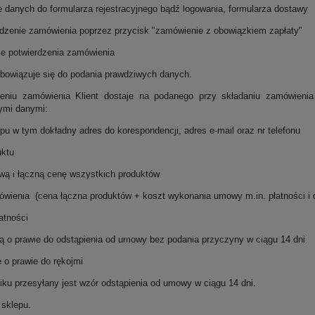
danych do formularza rejestracyjnego bądź logowania, formularza dostawy
zenie zamówienia poprzez przycisk "zamówienie z obowiązkiem zapłaty"
 potwierdzenia zamówienia
zobowiązuje się do podania prawdziwych danych.
eniu zamówienia Klient dostaje na podanego przy składaniu zamówienia
ymi danymi:
pu w tym dokładny adres do korespondencji, adres e-mail oraz nr telefonu
uktu
ową i łączną cenę wszystkich produktów
ówienia (cena łączna produktów + koszt wykonania umowy m.in. płatności i 
atności
ją o prawie do odstąpienia od umowy bez podania przyczyny w ciągu 14 dni
ę o prawie do rękojmi
iku przesyłany jest wzór odstąpienia od umowy w ciągu 14 dni.
 sklepu.