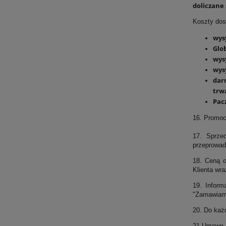
doliczane
Koszty dos
wysy
Glob
wysy
wys
dar
trw
Pacz
16. Promoc
17. Sprze
przeprowad
18. Ceną o
Klienta wr
19. Inform
"Zamawiam 
20. Do każ
21.Umowę s