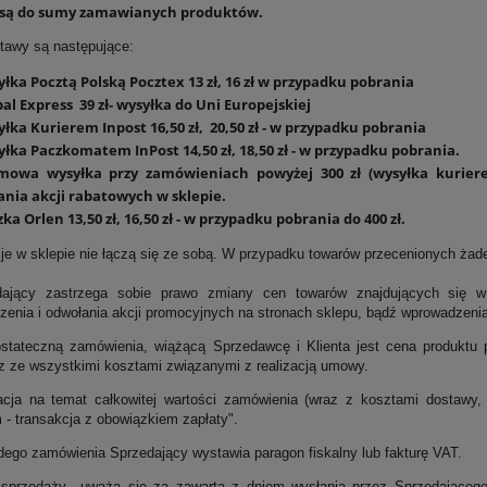
 są do sumy zamawianych produktów.
tawy są następujące:
łka Pocztą Polską Pocztex 13 zł, 16 zł w przypadku pobrania
al Express 39 zł- wysyłka do Uni Europejskiej
łka Kurierem Inpost 16,50 zł, 20,50 zł - w przypadku pobrania
yłka Paczkomatem InPost 14,50 zł, 18,50 zł - w przypadku pobrania.
mowa wysyłka przy zamówieniach powyżej 300 zł (wysyłka kurier
ania akcji rabatowych w sklepie.
ka Orlen 13,50 zł, 16,50 zł - w przypadku pobrania do 400 zł.
je w sklepie nie łączą się ze sobą. W przypadku towarów przecenionych żad
dający zastrzega sobie prawo zmiany cen towarów znajdujących się w
zenia i odwołania akcji promocyjnych na stronach sklepu, bądź wprowadzeni
stateczną zamówienia, wiążącą Sprzedawcę i Klienta jest cena produktu 
az ze wszystkimi kosztami związanymi z realizacją umowy.
acja na temat całkowitej wartości zamówienia (wraz z kosztami dostawy, 
- transakcja z obowiązkiem zapłaty".
dego zamówienia Sprzedający wystawia paragon fiskalny lub fakturę VAT.
przedaży uważa się za zawartą z dniem wysłania przez Sprzedającego e-