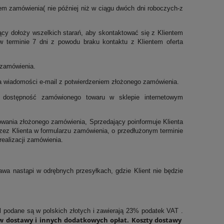
em zamówienia( nie później niż w ciągu dwóch dni roboczych-z
ący dołoży wszelkich starań, aby skontaktować się z Klientem
w terminie 7 dni z powodu braku kontaktu z Klientem oferta
 zamówienia.
ta wiadomości e-mail z potwierdzeniem złożonego zamówienia.
e dostępność zamówionego towaru w sklepie internetowym
owania złożonego zamówienia, Sprzedający poinformuje Klienta
rzez Klienta w formularzu zamówienia, o przedłużonym terminie
ealizacji zamówienia.
 nastąpi w odrębnych przesyłkach, gdzie Klient nie będzie
l podane są w polskich złotych i zawierają 23% podatek VAT .
w dostawy i innych dodatkowych opłat. Koszty dostawy