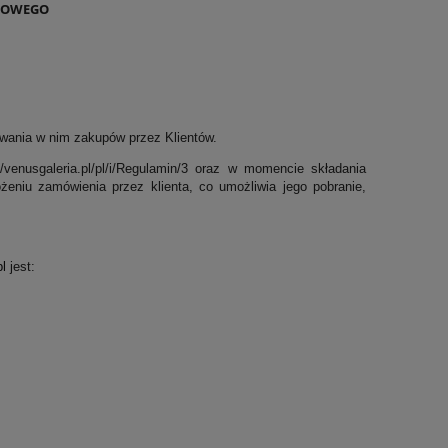
TOWEGO
ywania w nim zakupów przez Klientów.
//venusgaleria.pl/pl/i/Regulamin/3 oraz w momencie składania
eniu zamówienia przez klienta, co umożliwia jego pobranie,
pl
jest: