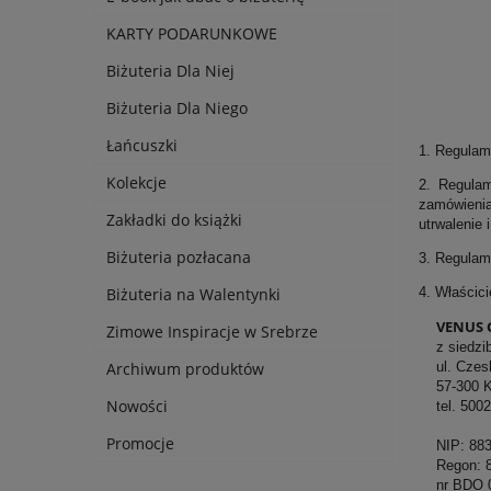
KARTY PODARUNKOWE
Biżuteria Dla Niej
Biżuteria Dla Niego
Łańcuszki
1. Regulam
Kolekcje
2. Regulam
zamówienia
Zakładki do książki
utrwalenie 
Biżuteria pozłacana
3. Regulami
4. Właścic
Biżuteria na Walentynki
VENUS 
Zimowe Inspiracje w Srebrze
z siedzib
ul. Czesk
Archiwum produktów
57-300 K
Nowości
tel. 50023
Promocje
NIP: 883-
Regon: 8
nr BDO 0