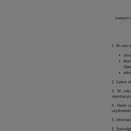
zwanym da
1. W celu k
urzą
dost
Oper
adre
2. Celem zł
3. W celu 
rejestracyj
4. Hasło p
użytkownik
5. Informa
6. Sprzeda