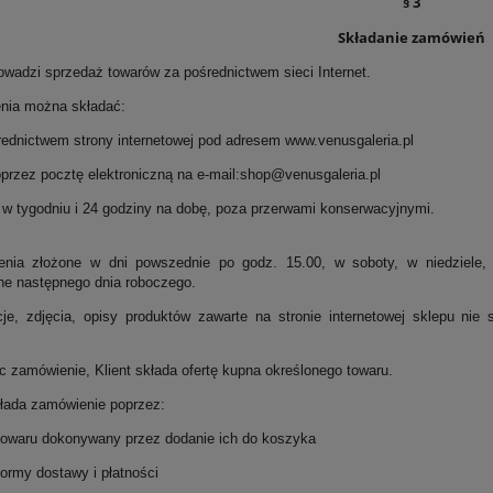
§ 3
Składanie zamówień
rowadzi sprzedaż towarów za pośrednictwem sieci Internet.
nia można składać:
dnictwem strony internetowej pod adresem www.venusgaleria.pl
rzez pocztę elektroniczną na e-mail:shop@venusgaleria.pl
i w tygodniu i 24 godziny na dobę, poza przerwami konserwacyjnymi.
nia złożone w dni powszednie po godz. 15.00, w soboty, w niedziele, 
ne następnego dnia roboczego.
cje, zdjęcia, opisy produktów zawarte na stronie internetowej sklepu ni
c zamówienie, Klient składa ofertę kupna określonego towaru.
kłada zamówienie poprzez:
waru dokonywany przez dodanie ich do koszyka
rmy dostawy i płatności