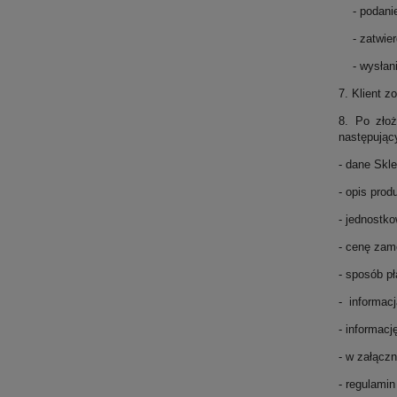
- podanie 
- zatwierd
- wysłanie
7. Klient 
8. Po złoż
następując
- dane Skle
- opis prod
- jednostk
- cenę zam
- sposób pł
- informac
- informacj
- w załączn
- regulamin