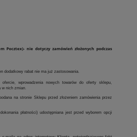
em Pocztex)- nie dotyczy zamówień złożonych podczas
en dodatkowy rabat nie ma już zastosowania.
 ofercie, wprowadzenia nowych towarów do oferty sklepu,
a w nich zmian.
podana na stronie Sklepu przed złożeniem zamówienia przez
dokonania płatności) udostępniana jest przed wyborem opcji
maila na adres internetowy Klienta, potwierdzającego fakt