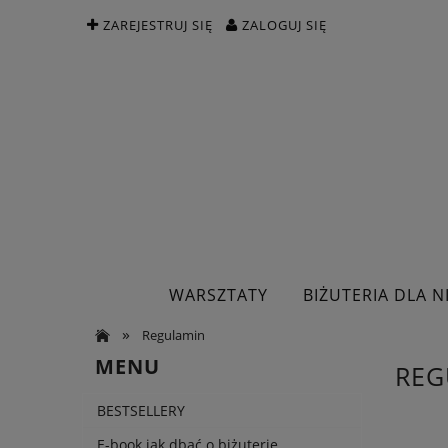
ZAREJESTRUJ SIĘ
ZALOGUJ SIĘ
WARSZTATY
BIŻUTERIA DLA NI
»
Regulamin
MENU
REG
BESTSELLERY
E-book jak dbać o biżuterię