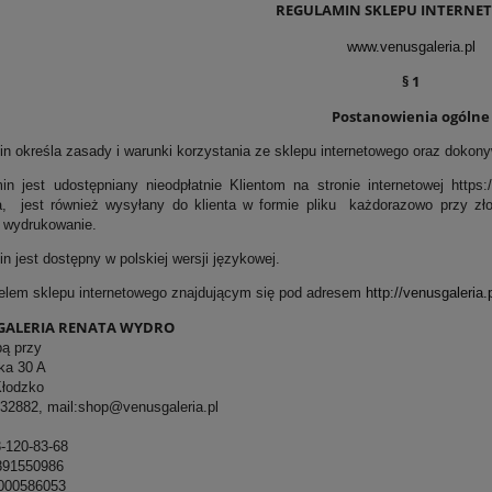
REGULAMIN SKLEPU INTERNE
www.venusgaleria.pl
§ 1
Postanowienia ogólne
in określa zasady i warunki korzystania ze sklepu internetowego oraz dokon
in jest udostępniany nieodpłatnie Klientom na stronie internetowej https:
, jest również wysyłany do klienta w formie pliku każdorazowo przy złoż
i wydrukowanie.
n jest dostępny w polskiej wersji językowej.
ielem sklepu internetowego znajdującym się pod adresem
http://venusgaleria.
GALERIA RENATA WYDRO
ą przy
a 30 A
łodzko
2882, mail:shop@venusgaleria.pl
120-83-68
91550986
00586053