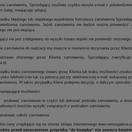
eniu zamówienia, Sprzedający możliwie szybko wysyła e-mail z potwierdzeni
 świąt, trwającego urlopu).
padku błędnego lub niepełnego wypełnienia formularza zamówienia Sprzedaj
wierdzenia zamówienia. Jeżeli zamówienia nie będzie można potwierdzić 
ego nie jest wiążąca.
jący nie jest zobligowany do wysyłki towaru dopóki nie potwierdzi złożonego
cie zamówienia do realizacji ma miejsce w momencie otrzymania przez Klien
dstawie złożonego przez Klienta zamówienia, Sprzedający zweryfikuj
a.pl.
padku braku zamówionego towaru przez Klienta lub braku możliwości zrealiz
zybko telefonicznie lub za pomocą poczty elektronicznej e-mail wskazanej p
 zamówienia. W takim przypadku Klient podejmie decyzję o dalszym sposobie r
następujące możliwości:
lować zamówienie w części lub dokonać podziału zamówienia, a dostawa
datkowych kosztów wysyłki związanych z podziałem zamówienia.
ulować całość zamówienia.
kie ceny znajdujące się na stronie sklepu internetowego www.venusgaleria.p
uktu przed oznaczeniem przycisku "do koszyka" nie zawiera kosztó