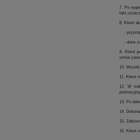
7. Po wype
fakt oznac
8. Klient a
- przystąp
- dane zaw
9. Klient 
umów zawar
10. Wszelk
11. Klient 
12. W tra
promocyjny
13. Po doko
14. Dokona
15. Założen
16. Klient