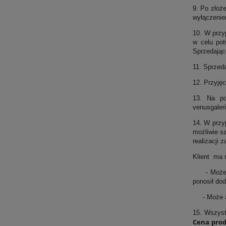
9. Po złoż
wyłączeniem
10. W przy
w celu pot
Sprzedając
11. Sprzeda
12. Przyję
13. Na po
venusgaleri
14. W przy
możliwie s
realizacji
Klient ma 
- Może anu
ponosił do
- Może an
15. Wszyst
Cena prod