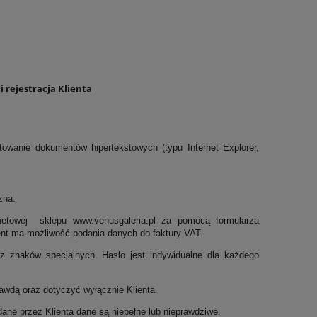
 rejestracja Klienta
towanie dokumentów hipertekstowych (typu Internet Explorer,
zna.
ernetowej sklepu www.venusgaleria.pl za pomocą formularza
Klient ma możliwość podania danych do faktury VAT.
az znaków specjalnych. Hasło jest indywidualne dla każdego
awdą oraz dotyczyć wyłącznie Klienta.
ane przez Klienta dane są niepełne lub nieprawdziwe.