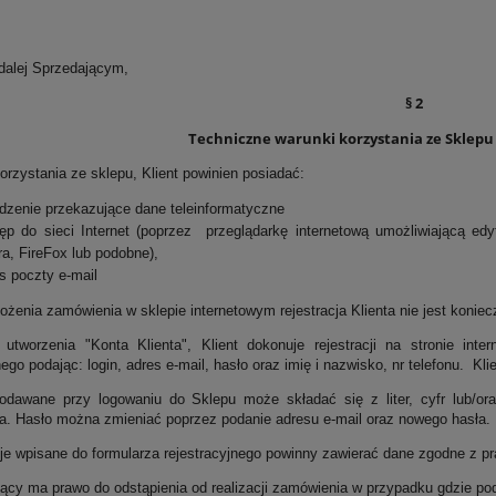
lej Sprzedającym,
§ 2
Techniczne warunki korzystania ze Sklepu i
orzystania ze sklepu, Klient powinien posiadać:
dzenie przekazujące dane teleinformatyczne
ęp do sieci Internet (poprzez przeglądarkę internetową umożliwiającą edy
a, FireFox lub podobne),
s poczty e-mail
ożenia zamówienia w sklepie internetowym rejestracja Klienta nie jest koniec
utworzenia "Konta Klienta", Klient dokonuje rejestracji na stronie int
nego podając: login, adres e-mail, hasło oraz imię i nazwisko, nr telefonu. 
odawane przy logowaniu do Sklepu może składać się z liter, cyfr lub/or
a. Hasło można zmieniać poprzez podanie adresu e-mail oraz nowego hasła.
cje wpisane do formularza rejestracyjnego powinny zawierać dane zgodne z pr
jący ma prawo do odstąpienia od realizacji zamówienia w przypadku gdzie pod