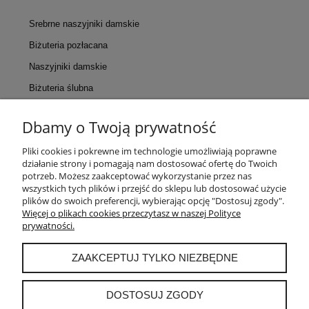
Srebrne naszyjniki damskie
Biżuteria pozłacana
Naszyjniki damskie
Biżuteria ślubna
Dbamy o Twoją prywatność
KONTAKT
Pliki cookies i pokrewne im technologie umożliwiają poprawne
działanie strony i pomagają nam dostosować ofertę do Twoich
POMOC
potrzeb. Możesz zaakceptować wykorzystanie przez nas
wszystkich tych plików i przejść do sklepu lub dostosować użycie
plików do swoich preferencji, wybierając opcję "Dostosuj zgody".
MOJE KONTO
Więcej o plikach cookies przeczytasz w naszej Polityce
prywatności.
PŁATNOŚCI I DOSTAWA
ZAAKCEPTUJ TYLKO NIEZBĘDNE
INFORMACJE
DOSTOSUJ ZGODY