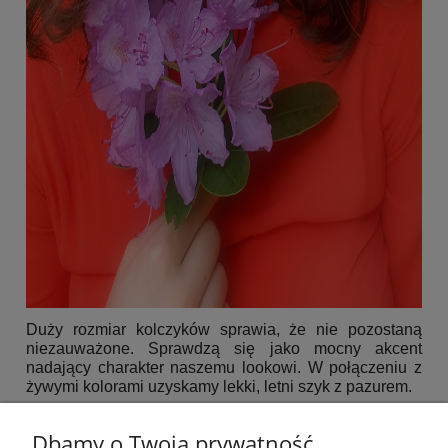
Duży rozmiar kolczyków sprawia, że nie pozostaną
niezauważone. Sprawdzą się jako mocny akcent
nadający charakter naszemu lookowi. W połączeniu z
żywymi kolorami uzyskamy lekki, letni szyk z pazurem.
Dbamy o Twoją prywatność