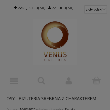
ZAREJESTRUJ SIĘ
ZALOGUJ SIĘ
OSY - BIŻUTERIA SREBRNA Z CHARAKTEREM
Dodano:
16-07-2020
w kategorii:
-
autor:
Renata