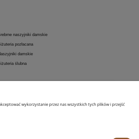
DO KOSZYKA
rebrne naszyjniki damskie
iżuteria pozłacana
aszyjniki damskie
iżuteria ślubna
I I DOSTAWA
INFORMACJE
 płatności
Polityka prywatności
kceptować wykorzystanie przez nas wszystkich tych plików i przejść
stawa
Regulamin warsztatów
Odstąpienie od umowy
Regulamin