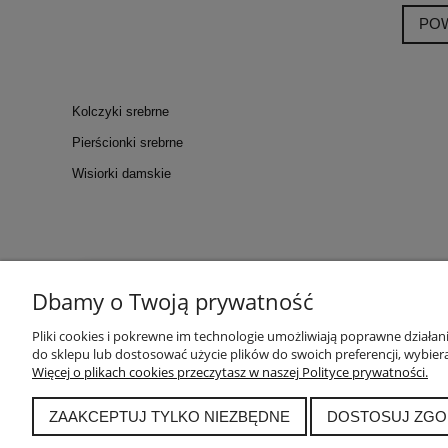
PO
Kolczyki srebrne
Pierścionki srebrne
Wisiorki damskie
Dbamy o Twoją prywatność
KONTAKT
POM
Kontakt
Tabela ro
Pliki cookies i pokrewne im technologie umożliwiają poprawne działa
do sklepu lub dostosować użycie plików do swoich preferencji, wybiera
WARSZTATY
Polskie Cechy
Więcej o plikach cookies przeczytasz w naszej Polityce prywatności.
Blog
Archiwum p
ZAAKCEPTUJ TYLKO NIEZBĘDNE
DOSTOSUJ ZGO