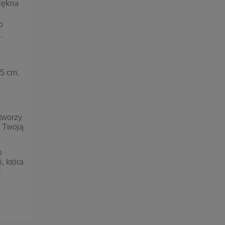
piękna
o
.
,5 cm.
tworzy
i Twoją
o
, która
.