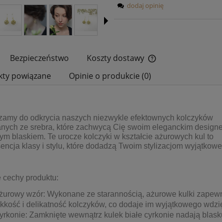
dodaj opinię
Bezpieczeństwo
Koszty dostawy
kty powiązane
Opinie o produkcie (0)
Cena nie zawiera ewe
płatności
zamy do odkrycia naszych niezwykle efektownych kolczyków
nych ze srebra, które zachwycą Cię swoim eleganckim designe
ym blaskiem. Te urocze kolczyki w kształcie ażurowych kul to
encja klasy i stylu, które dodadzą Twoim stylizacjom wyjątkow
 cechy produktu:
żurowy wzór: Wykonane ze starannością, ażurowe kulki zapew
ekkość i delikatność kolczyków, co dodaje im wyjątkowego wdzi
yrkonie: Zamknięte wewnątrz kulek białe cyrkonie nadają blask