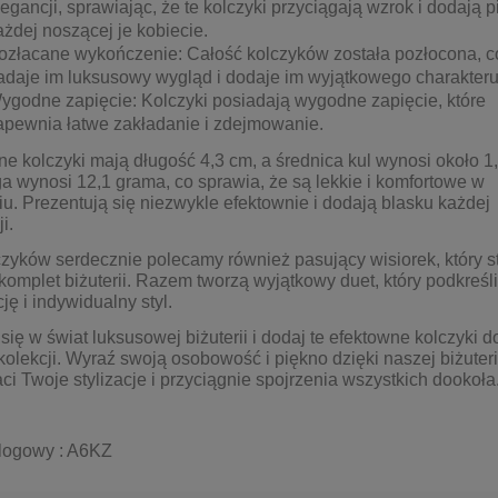
legancji, sprawiając, że te kolczyki przyciągają wzrok i dodają 
ażdej noszącej je kobiecie.
ozłacane wykończenie: Całość kolczyków została pozłocona, c
adaje im luksusowy wygląd i dodaje im wyjątkowego charakteru
ygodne zapięcie: Kolczyki posiadają wygodne zapięcie, które
apewnia łatwe zakładanie i zdejmowanie.
ne kolczyki mają długość 4,3 cm, a średnica kul wynosi około 1
a wynosi 12,1 grama, co sprawia, że są lekkie i komfortowe w
u. Prezentują się niezwykle efektownie i dodają blasku każdej
ji.
zyków serdecznie polecamy również pasujący wisiorek, który s
komplet biżuterii. Razem tworzą wyjątkowy duet, który podkreśl
ję i indywidualny styl.
się w świat luksusowej biżuterii i dodaj te efektowne kolczyki d
kolekcji. Wyraź swoją osobowość i piękno dzięki naszej biżuterii
i Twoje stylizacje i przyciągnie spojrzenia wszystkich dookoła
alogowy : A6KZ