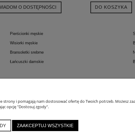
WIADOM O DOSTĘPNOŚCI
DO KOSZYKA
Pierścionki męskie
S
Wisiorki męskie
B
Bransoletki srebrne
N
Łańcuszki damskie
B
OC
MOJE KONTO
PŁATNOŚC
zmiarów
Twoje zamówienia
Formy
nie strony i pomagają nam dostosować ofertę do Twoich potrzeb. Możesz zaa
jąc opcję "Dostosuj zgody".
 Probiercze
Ustawienia konta
Do
roduktów
Przechowalnia
DY
ZAAKCEPTUJ WSZYSTKIE