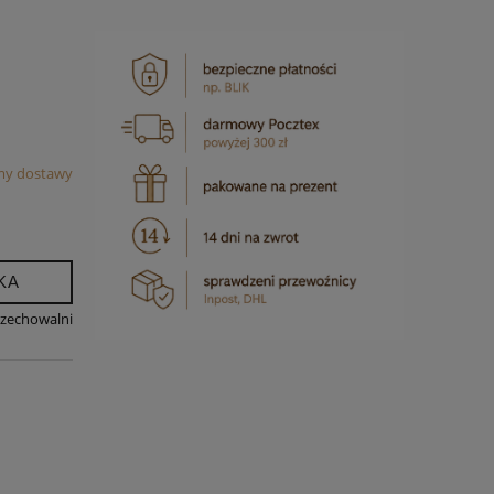
my dostawy
KA
rzechowalni