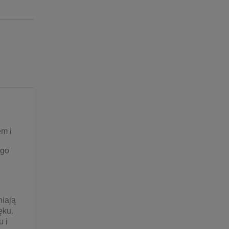
ntualnych kosztów
m i
ego
niają
ęku.
u i