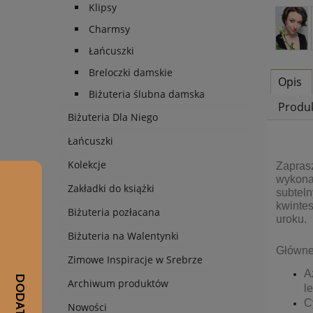
Klipsy
Charmsy
Łańcuszki
Breloczki damskie
Opis
Biżuteria ślubna damska
Produ
Biżuteria Dla Niego
Łańcuszki
Kolekcje
Zapras
wykona
Zakładki do książki
subteln
kwintes
Biżuteria pozłacana
uroku.
Biżuteria na Walentynki
Główne
Zimowe Inspiracje w Srebrze
A
Archiwum produktów
l
C
Nowości