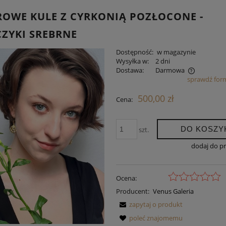
OWE KULE Z CYRKONIĄ POZŁOCONE -
ZYKI SREBRNE
Dostępność:
w magazynie
Wysyłka w:
2 dni
Dostawa:
Darmowa
sprawdź for
Cena nie zawiera ewentualnych kosztów
500,00 zł
Cena:
płatności
DO KOSZY
szt.
dodaj do p
Ocena:
Producent:
Venus Galeria
zapytaj o produkt
poleć znajomemu