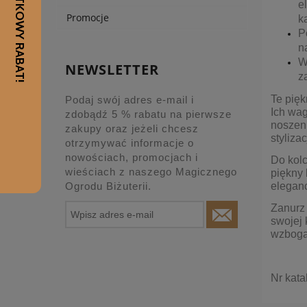
e
Promocje
k
P
n
W
NEWSLETTER
z
Te pięk
Podaj swój adres e-mail i
Ich wag
zdobądź 5 % rabatu na pierwsze
noszeni
zakupy oraz jeżeli chcesz
stylizac
otrzymywać informacje o
nowościach, promocjach i
Do kolc
wieściach z naszego Magicznego
piękny 
eleganc
Ogrodu Biżuterii.
Zanurz 
swojej 
wzbogac
Nr kat