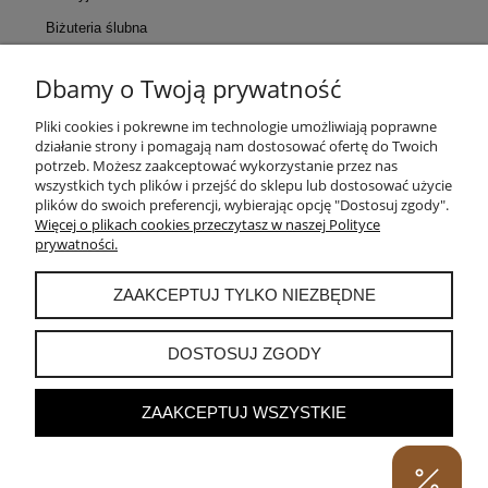
Biżuteria ślubna
Dbamy o Twoją prywatność
KONTAKT
Pliki cookies i pokrewne im technologie umożliwiają poprawne
działanie strony i pomagają nam dostosować ofertę do Twoich
POMOC
potrzeb. Możesz zaakceptować wykorzystanie przez nas
wszystkich tych plików i przejść do sklepu lub dostosować użycie
plików do swoich preferencji, wybierając opcję "Dostosuj zgody".
MOJE KONTO
Więcej o plikach cookies przeczytasz w naszej Polityce
prywatności.
PŁATNOŚCI I DOSTAWA
ZAAKCEPTUJ TYLKO NIEZBĘDNE
INFORMACJE
DOSTOSUJ ZGODY
ZAAKCEPTUJ WSZYSTKIE