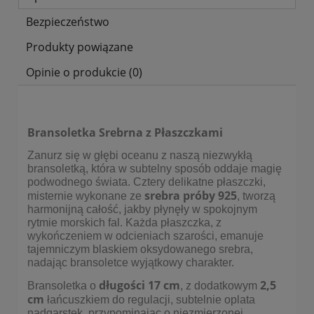
Bezpieczeństwo
Produkty powiązane
Opinie o produkcie (0)
Bransoletka Srebrna z Płaszczkami
Zanurz się w głębi oceanu z naszą niezwykłą
bransoletką, która w subtelny sposób oddaje magię
podwodnego świata. Cztery delikatne płaszczki,
srebra próby 925
misternie wykonane ze
, tworzą
harmonijną całość, jakby płynęły w spokojnym
rytmie morskich fal. Każda płaszczka, z
wykończeniem w odcieniach szarości, emanuje
tajemniczym blaskiem oksydowanego srebra,
nadając bransoletce wyjątkowy charakter.
długości 17 cm
2,5
Bransoletka o
, z dodatkowym
cm
łańcuszkiem do regulacji, subtelnie oplata
nadgarstek, przypominając o niezmierzonej