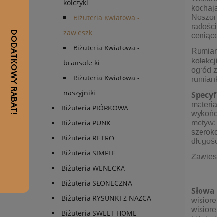
kolczyki
kochają
Noszony
Biżuteria Kwiatowa -
radości
zawieszki
ceniące
Biżuteria Kwiatowa -
Rumian
kolekcj
bransoletki
ogród 
Biżuteria Kwiatowa -
rumian
naszyjniki
Specyf
materia
Biżuteria PIÓRKOWA
wykończ
Biżuteria PUNK
motyw:
szeroko
Biżuteria RETRO
długość
Biżuteria SIMPLE
Zawies
Biżuteria WENECKA
Biżuteria SŁONECZNA
Słowa 
Biżuteria RYSUNKI Z NAZCA
wisior
wisiore
Biżuteria SWEET HOME