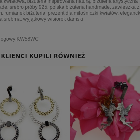
ia kwiatowa, biżuteria inspirowana naturą, biżuteria artystyczna
e, srebro próby 925, polska biżuteria handmade, zawieszka z
, rumianek biżuteria, prezent dla miłośniczki kwiatów, eleganc
ia srebrna, wyjątkowy wisiorek damski
talogowy:KW58WC
 KLIENCI KUPILI RÓWNIEŻ