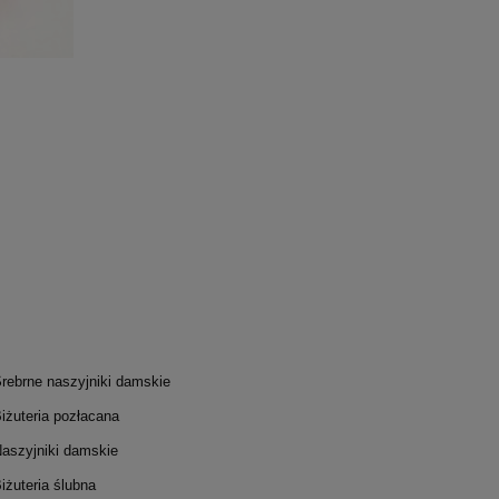
KOLCZYKI SREBRNE Z KÓŁKAMI - CIRCLE
KOLCZYKI 
MAŁE
415,00 zł
DO KOSZYKA
rebrne naszyjniki damskie
iżuteria pozłacana
aszyjniki damskie
iżuteria ślubna