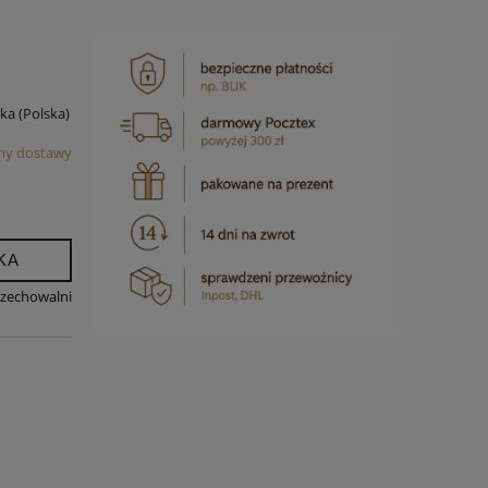
ska
(Polska)
my dostawy
KA
rzechowalni