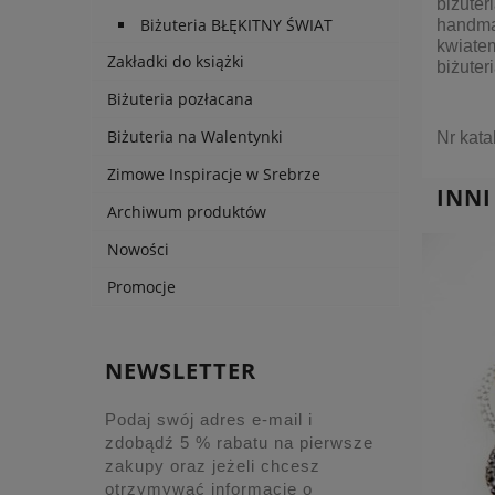
biżuter
Biżuteria BŁĘKITNY ŚWIAT
handmad
kwiatem
Zakładki do książki
biżuter
Biżuteria pozłacana
Biżuteria na Walentynki
Nr ka
Zimowe Inspiracje w Srebrze
INNI
Archiwum produktów
Nowości
Promocje
NEWSLETTER
Podaj swój adres e-mail i
zdobądź 5 % rabatu na pierwsze
zakupy oraz jeżeli chcesz
otrzymywać informacje o