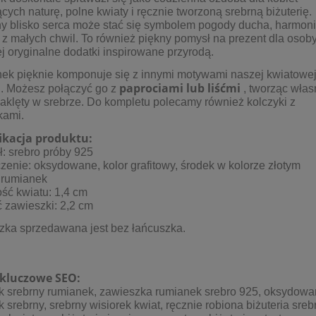
cych naturę, polne kwiaty i ręcznie tworzoną srebrną biżuterię.
 blisko serca może stać się symbolem pogody ducha, harmonii
 z małych chwil. To również piękny pomysł na prezent dla osob
j oryginalne dodatki inspirowane przyrodą.
ek pięknie komponuje się z innymi motywami naszej kwiatowe
paprociami lub liśćmi
i. Możesz połączyć go z
, tworząc włas
zaklęty w srebrze. Do kompletu polecamy również
kolczyki
z
kami.
ikacja produktu:
ł: srebro próby 925
enie: oksydowane, kolor grafitowy, środek w kolorze złotym
 rumianek
ść kwiatu: 1,4 cm
 zawieszki: 2,2 cm
zka sprzedawana jest bez łańcuszka.
kluczowe SEO:
ek srebrny rumianek, zawieszka rumianek srebro 925, oksydowa
k srebrny, srebrny wisiorek kwiat, ręcznie robiona biżuteria sreb