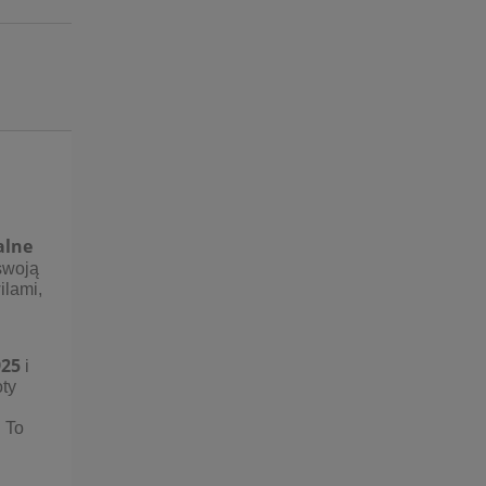
ntualnych kosztów
alne
 swoją
ilami,
925
i
oty
 To