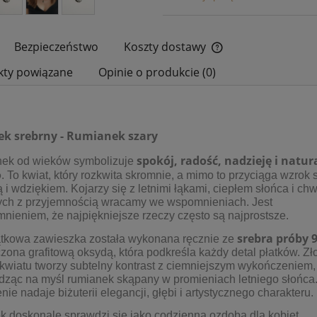
Bezpieczeństwo
Koszty dostawy
kty powiązane
Opinie o produkcie (0)
Cena nie zawiera ewe
płatności
ek srebrny - Rumianek szary
spokój, radość, nadzieję i natur
ek od wieków symbolizuje
o
. To kwiat, który rozkwita skromnie, a mimo to przyciąga wzrok
ą i wdziękiem. Kojarzy się z letnimi łąkami, ciepłem słońca i chw
rych z przyjemnością wracamy we wspomnieniach. Jest
nieniem, że najpiękniejsze rzeczy często są najprostsze.
srebra próby 
ątkowa zawieszka została wykonana ręcznie ze
ona grafitową oksydą, która podkreśla każdy detal płatków. Zł
kwiatu tworzy subtelny kontrast z ciemniejszym wykończeniem,
dząc na myśl rumianek skąpany w promieniach letniego słońca.
nie nadaje biżuterii elegancji, głębi i artystycznego charakteru.
k doskonale sprawdzi się jako codzienna ozdoba dla kobiet