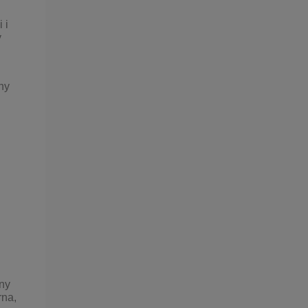
 i
y
j
ny
ny
rna,