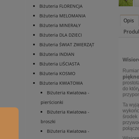
Biżuteria FLORENCJA
Biżuteria MELOMANIA
Opis
Biżuteria MINERAŁY
Produ
Biżuteria DLA DZIECI
Biżuteria ŚWIAT ZWIERZĄT
Biżuteria INDIAN
Wisior
Biżuteria LIŚCIASTA
Rumian
Biżuteria KOSMO
piękn
prostot
Biżuteria KWIATOWA
do któ
Biżuteria Kwiatowa -
przypom
pierścionki
Ta wyj
wykończ
Biżuteria Kwiatowa -
środek 
broszki
przywo
połącze
Biżuteria Kwiatowa -
Wisiore