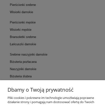
Pierścionki srebrne
Wisiorki damskie
Pierścionki męskie
Wisiorki męskie
Bransoletki srebrne
Łańcuszki damskie
Srebrne naszyjniki damskie
Biżuteria pozłacana
Naszyjniki damskie
Biżuteria ślubna
Dbamy o Twoją prywatność
KONTAKT
Pliki cookies i pokrewne im technologie umożliwiają poprawne
działanie strony i pomagają nam dostosować ofertę do Twoich
POMOC