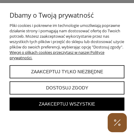
Dbamy o Twoją prywatność
KONTAKT
Pliki cookies i pokrewne im technologie umożliwiają poprawne
działanie strony i pomagają nam dostosować ofertę do Twoich
POMOC
potrzeb. Możesz zaakceptować wykorzystanie przez nas
wszystkich tych plików i przejść do sklepu lub dostosować użycie
plików do swoich preferencji, wybierając opcję "Dostosuj zgody".
MOJE KONTO
Więcej o plikach cookies przeczytasz w naszej Polityce
prywatności.
PŁATNOŚCI I DOSTAWA
ZAAKCEPTUJ TYLKO NIEZBĘDNE
INFORMACJE
DOSTOSUJ ZGODY
ZAAKCEPTUJ WSZYSTKIE
POKAŻ PEŁNĄ WERSJĘ STRONY