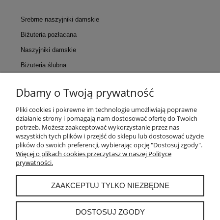
Srebrne naszyjniki damskie
Biżuteria pozłacana
Naszyjniki damskie
Biżuteria ślubna
Dbamy o Twoją prywatność
KONTAKT
Pliki cookies i pokrewne im technologie umożliwiają poprawne
działanie strony i pomagają nam dostosować ofertę do Twoich
POMOC
potrzeb. Możesz zaakceptować wykorzystanie przez nas
wszystkich tych plików i przejść do sklepu lub dostosować użycie
plików do swoich preferencji, wybierając opcję "Dostosuj zgody".
MOJE KONTO
Więcej o plikach cookies przeczytasz w naszej Polityce
prywatności.
PŁATNOŚCI I DOSTAWA
ZAAKCEPTUJ TYLKO NIEZBĘDNE
INFORMACJE
DOSTOSUJ ZGODY