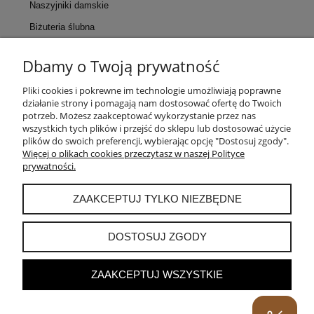
Naszyjniki damskie
Biżuteria ślubna
Dbamy o Twoją prywatność
KONTAKT
Pliki cookies i pokrewne im technologie umożliwiają poprawne
działanie strony i pomagają nam dostosować ofertę do Twoich
POMOC
potrzeb. Możesz zaakceptować wykorzystanie przez nas
wszystkich tych plików i przejść do sklepu lub dostosować użycie
plików do swoich preferencji, wybierając opcję "Dostosuj zgody".
MOJE KONTO
Więcej o plikach cookies przeczytasz w naszej Polityce
prywatności.
PŁATNOŚCI I DOSTAWA
ZAAKCEPTUJ TYLKO NIEZBĘDNE
INFORMACJE
DOSTOSUJ ZGODY
ZAAKCEPTUJ WSZYSTKIE