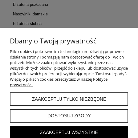
Biżuteria pozłacana
Naszyjniki damskie
Biżuteria ślubna
Dbamy o Twoją prywatność
KONTAKT
Pliki cookies i pokrewne im technologie umożliwiają poprawne
działanie strony i pomagają nam dostosować ofertę do Twoich
POMOC
potrzeb. Możesz zaakceptować wykorzystanie przez nas
wszystkich tych plików i przejść do sklepu lub dostosować użycie
plików do swoich preferencji, wybierając opcję "Dostosuj zgody".
MOJE KONTO
Więcej o plikach cookies przeczytasz w naszej Polityce
prywatności.
PŁATNOŚCI I DOSTAWA
ZAAKCEPTUJ TYLKO NIEZBĘDNE
INFORMACJE
DOSTOSUJ ZGODY
ZAAKCEPTUJ WSZYSTKIE