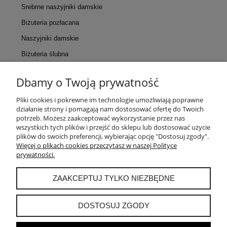
Srebrne naszyjniki damskie
Biżuteria pozłacana
Naszyjniki damskie
Biżuteria ślubna
Dbamy o Twoją prywatność
KONTAKT
Pliki cookies i pokrewne im technologie umożliwiają poprawne
działanie strony i pomagają nam dostosować ofertę do Twoich
POMOC
potrzeb. Możesz zaakceptować wykorzystanie przez nas
wszystkich tych plików i przejść do sklepu lub dostosować użycie
plików do swoich preferencji, wybierając opcję "Dostosuj zgody".
MOJE KONTO
Więcej o plikach cookies przeczytasz w naszej Polityce
prywatności.
PŁATNOŚCI I DOSTAWA
ZAAKCEPTUJ TYLKO NIEZBĘDNE
INFORMACJE
DOSTOSUJ ZGODY