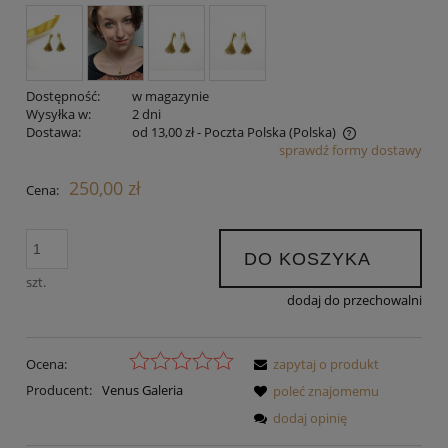
Dostępność:
w magazynie
Wysyłka w:
2 dni
Dostawa:
od 13,00 zł
- Poczta Polska
(Polska)
sprawdź formy dostawy
Cena nie zawiera ewentualnych kosztów płatności
250,00 zł
Cena:
DO KOSZYKA
szt.
dodaj do przechowalni
Ocena:
zapytaj o produkt
Producent:
Venus Galeria
poleć znajomemu
dodaj opinię