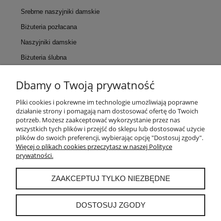
Srebrne naszyjniki damskie
Biżuteria pozłacana
Naszyjniki damskie
Biżuteria ślubna
Dbamy o Twoją prywatność
KONTAKT
Pliki cookies i pokrewne im technologie umożliwiają poprawne
działanie strony i pomagają nam dostosować ofertę do Twoich
POMOC
potrzeb. Możesz zaakceptować wykorzystanie przez nas
wszystkich tych plików i przejść do sklepu lub dostosować użycie
plików do swoich preferencji, wybierając opcję "Dostosuj zgody".
MOJE KONTO
Więcej o plikach cookies przeczytasz w naszej Polityce
prywatności.
PŁATNOŚCI I DOSTAWA
ZAAKCEPTUJ TYLKO NIEZBĘDNE
INFORMACJE
DOSTOSUJ ZGODY