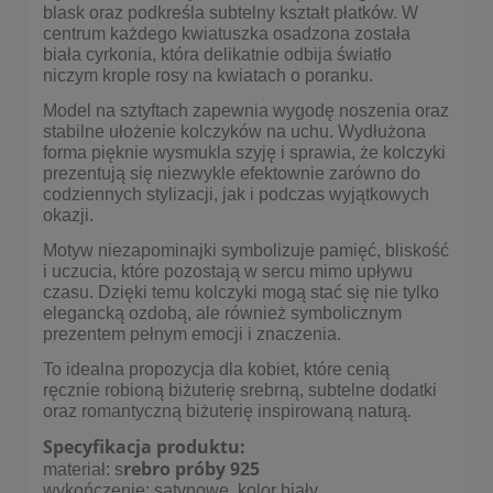
blask oraz podkreśla subtelny kształt płatków. W
centrum każdego kwiatuszka osadzona została
biała cyrkonia, która delikatnie odbija światło
niczym krople rosy na kwiatach o poranku.
Model na sztyftach zapewnia wygodę noszenia oraz
stabilne ułożenie kolczyków na uchu. Wydłużona
forma pięknie wysmukla szyję i sprawia, że kolczyki
prezentują się niezwykle efektownie zarówno do
codziennych stylizacji, jak i podczas wyjątkowych
okazji.
Motyw niezapominajki symbolizuje pamięć, bliskość
i uczucia, które pozostają w sercu mimo upływu
czasu. Dzięki temu kolczyki mogą stać się nie tylko
elegancką ozdobą, ale również symbolicznym
prezentem pełnym emocji i znaczenia.
To idealna propozycja dla kobiet, które cenią
ręcznie robioną biżuterię srebrną, subtelne dodatki
oraz romantyczną biżuterię inspirowaną naturą.
Specyfikacja produktu:
rebro próby 925
materiał: s
wykończenie: satynowe, kolor biały