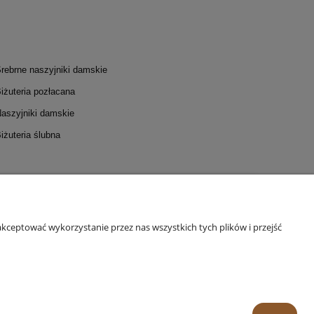
rebrne naszyjniki damskie
iżuteria pozłacana
aszyjniki damskie
iżuteria ślubna
I I DOSTAWA
INFORMACJE
 płatności
Polityka prywatności
kceptować wykorzystanie przez nas wszystkich tych plików i przejść
stawa
Regulamin warsztatów
Odstąpienie od umowy
Regulamin