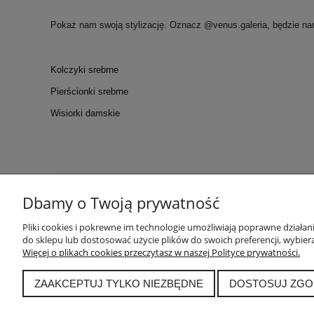
Pokaż nam swoją stylizację. Oznacz @venus.galeria, będzie na
Kolczyki srebrne
Pierścionki srebrne
Wisiorki damskie
Dbamy o Twoją prywatność
KONTAKT
POM
Kontakt
Tabela ro
Pliki cookies i pokrewne im technologie umożliwiają poprawne działa
do sklepu lub dostosować użycie plików do swoich preferencji, wybiera
WARSZTATY
Polskie Cechy
Więcej o plikach cookies przeczytasz w naszej Polityce prywatności.
Blog
Archiwum p
ZAAKCEPTUJ TYLKO NIEZBĘDNE
DOSTOSUJ ZGO