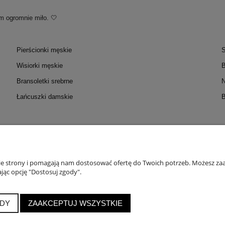
m ogromnie miło. 🤍
Pierścionki męskie
S
Wisiorki męskie
B
Bransoletki srebrne
N
Łańcuszki damskie
B
OC
MOJE KONTO
PŁATNOŚC
zmiarów
Twoje zamówienia
Formy
nie strony i pomagają nam dostosować ofertę do Twoich potrzeb. Możesz zaa
jąc opcję "Dostosuj zgody".
 Probiercze
Ustawienia konta
Do
roduktów
Przechowalnia
DY
ZAAKCEPTUJ WSZYSTKIE