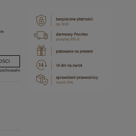
ie
OŚCI
rzechowalni