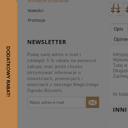
Archiwum produktów
Nowości
Promocje
Opis
Opinie
NEWSLETTER
Intrygu
Podaj swój adres e-mail i
Wykońc
zdobądź 5 % rabatu na pierwsze
Tutaj w
zakupy oraz jeżeli chcesz
Długość
otrzymywać informacje o
Zachwy
nowościach, promocjach i
wieściach z naszego Magicznego
Ogrodu Biżuterii.
Nr kat
INNI