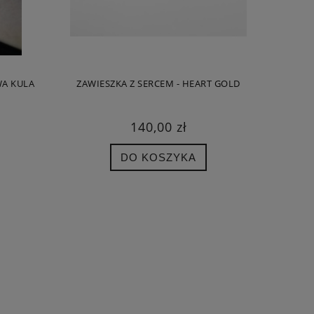
Cena regularna:
250,00 zł
Cena regula
Najniższa cena:
250,00 zł
Najniższa c
DO KOSZYKA
DO KO
WA KULA
ZAWIESZKA Z SERCEM - HEART GOLD
140,00 zł
DO KOSZYKA