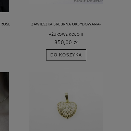
OROŚL
ZAWIESZKA SREBRNA OKSYDOWANA-
AŻUROWE KOŁO II
350,00 zł
DO KOSZYKA
NEK
WISIOREK - OŚMIORNICA BRĄZ, BIŻUTERIA
WISIOREK SREBRNY 
HANDMADE
200,00 zł
472,