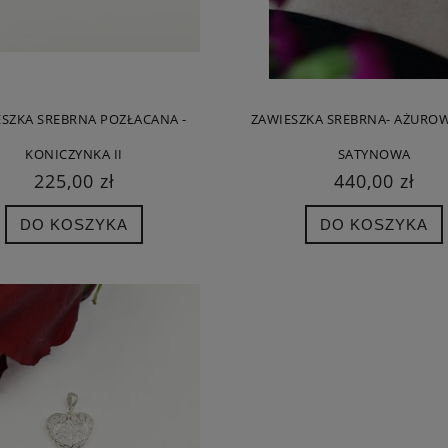
 regularna:
490,00 zł
Cena regularna:
350,00 zł
iższa cena:
490,00 zł
Najniższa cena:
350,00 zł
DO KOSZYKA
DO KOSZYKA
ESZKA SREBRNA POZŁACANA -
ZAWIESZKA SREBRNA- AŻURO
KONICZYNKA II
SATYNOWA
225,00 zł
440,00 zł
DO KOSZYKA
DO KOSZYKA