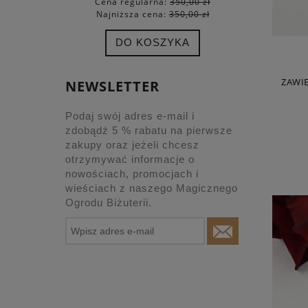
Cena regularna:
350,00 zł
Cena
Najniższa cena:
350,00 zł
Najn
DO KOSZYKA
ZAWI
NEWSLETTER
Podaj swój adres e-mail i
zdobądź 5 % rabatu na pierwsze
zakupy oraz jeżeli chcesz
otrzymywać informacje o
nowościach, promocjach i
wieściach z naszego Magicznego
Ogrodu Biżuterii.