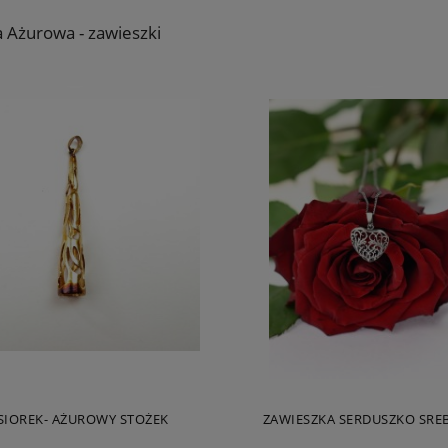
a Ażurowa - zawieszki
SIOREK- AŻUROWY STOŻEK
ZAWIESZKA SERDUSZKO SREB