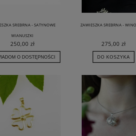
ESZKA SREBRNA - SATYNOWE
ZAWIESZKA SREBRNA - WIN
WIANUSZKI
250,00 zł
275,00 zł
IADOM O DOSTĘPNOŚCI
DO KOSZYKA
DY DUŻE BIAŁE - KOLCZYKI
ROZGWIAZDA DUŻA BIAŁA - PIERŚCIO
SREBRNE
SREBRNY
392,00 zł
280,00 zł