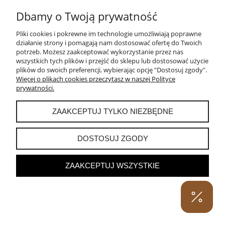
Dbamy o Twoją prywatność
WISIOREK SREBRNY Z WIEDŹMĄ
Pliki cookies i pokrewne im technologie umożliwiają poprawne
działanie strony i pomagają nam dostosować ofertę do Twoich
potrzeb. Możesz zaakceptować wykorzystanie przez nas
290,00 zł
wszystkich tych plików i przejść do sklepu lub dostosować użycie
plików do swoich preferencji, wybierając opcję "Dostosuj zgody".
DO KOSZYKA
Więcej o plikach cookies przeczytasz w naszej Polityce
prywatności.
ZAAKCEPTUJ TYLKO NIEZBĘDNE
DOSTOSUJ ZGODY
ZAAKCEPTUJ WSZYSTKIE