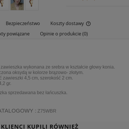
Bezpieczeństwo
Koszty dostawy
kty powiązane
Opinie o produkcie (0)
Cena nie zawiera ewe
płatności
zawieszka wykonana ze srebra w kształcie głowy konia.
zona oksydą w kolorze brązowo- złotym.
 zawieszki 4,5 cm, szerokość 2 cm.
,2 gr.
zka sprzedawana bez łańcuszka.
ATALOGOWY :
Z75WBR
 KLIENCI KUPILI RÓWNIEŻ