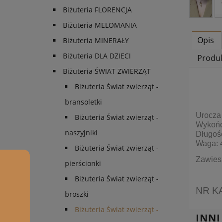
Biżuteria FLORENCJA
Biżuteria MELOMANIA
Opis
Biżuteria MINERAŁY
Biżuteria DLA DZIECI
Produ
Biżuteria ŚWIAT ZWIERZĄT
Biżuteria Świat zwierząt -
bransoletki
Urocza 
Biżuteria Świat zwierząt -
Wykońc
naszyjniki
Długość
Waga: 4
Biżuteria Świat zwierząt -
Zawies
pierścionki
Biżuteria Świat zwierząt -
NR K
broszki
Biżuteria Świat zwierząt -
INNI