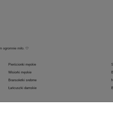
m ogromnie miło. 🤍
Pierścionki męskie
S
Wisiorki męskie
B
Bransoletki srebrne
N
Łańcuszki damskie
B
OC
MOJE KONTO
PŁATNOŚC