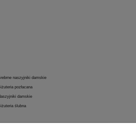
rebrne naszyjniki damskie
iżuteria pozłacana
aszyjniki damskie
iżuteria ślubna
I I DOSTAWA
INFORMACJE