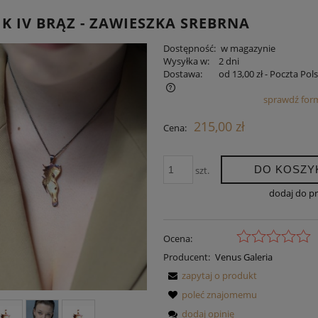
K IV BRĄZ - ZAWIESZKA SREBRNA
Dostępność:
w magazynie
Wysyłka w:
2 dni
Dostawa:
od 13,00 zł
- Poczta Pol
sprawdź for
a nie zawiera ewentualnych kosztów
215,00 zł
Cena:
tności
DO KOSZY
szt.
dodaj do p
Ocena:
Producent:
Venus Galeria
zapytaj o produkt
poleć znajomemu
dodaj opinię