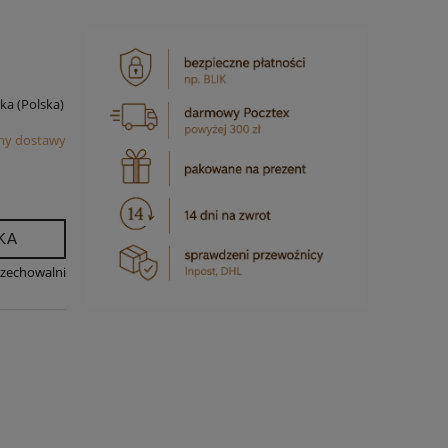
ska
(Polska)
my dostawy
KA
rzechowalni