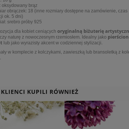
r: oksydowany brąz
ar obrączek: 18 (inne rozmiary dostępne na zamówienie, czas
ji ok. 5 dni)
iał: srebro próby 925
oryginalną biżuterię artystycz
ozycja dla kobiet ceniących
pierścio
ączy naturę z nowoczesnym rzemiosłem. Idealny jako
t
lub jako wyrazisty akcent w codziennej stylizacji.
ały w komplecie z
kolczykami
,
zawieszką
lub
bransoletką
z kol
.
 KLIENCI KUPILI RÓWNIEŻ