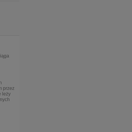
ntualnych kosztów
iąga
h
m przez
 leży
dnych