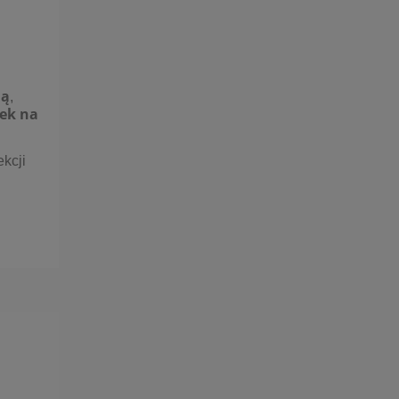
ną
,
nek na
ekcji