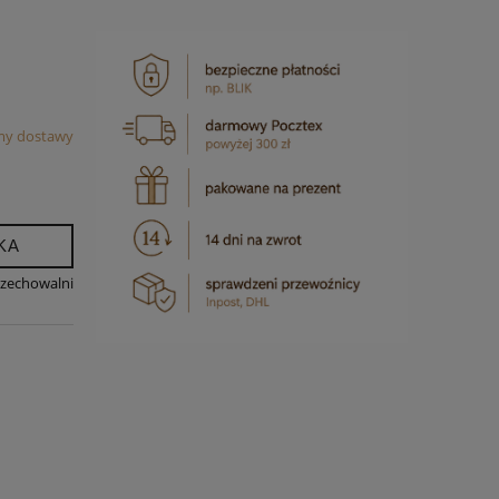
my dostawy
KA
rzechowalni