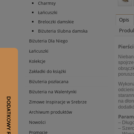
Charmsy
Łańcuszki
Opis
Breloczki damskie
Produ
Biżuteria ślubna damska
Biżuteria Dla Niego
Pierśc
Łańcuszki
Niebana
Kolekcje
spojrz
obrączk
Zakładki do książki
poruszo
Biżuteria pozłacana
Wykon
odcien
Biżuteria na Walentynki
starann
na dłon
Zimowe Inspiracje w Srebrze
dodatk
Archiwum produktów
Param
Nowości
– Długo
– Szero
Promocje
– Waga