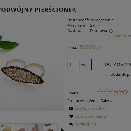
 PODWÓJNY PIERŚCIONEK
Dostępność:
w magazynie
Wysyłka w:
2 dni
Dostawa:
Darmowa
sprawdź for
Cena nie zawiera ewentualnych kosztów
500,00 zł
Cena:
płatności
DO KOSZY
szt.
dodaj do p
Ocena:
Producent:
Venus Galeria
zapytaj o produkt
poleć znajomemu
dodaj opinię