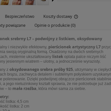
Bezpieczeństwo
Koszty dostawy
kty powiązane
Opinie o produkcie (0)
Cena nie zawiera ewe
płatności
ionek srebrny L7 – podwójny z listkiem, oksydowany
pierścionek artystyczny L7
lny i niezwykle efektowny,
przyc
enia swoją oryginalną formą. Osadzony na dwóch srebrnych
listek
ach, misternie ukształtowany
oplata palce niczym liść
ny jesiennym wiatrem – ulotny, a jednocześnie wyrazisty.
oksydowanego srebra próby 925
any z
, utrzymany w ciepłyc
iach brązu, zachwyca detalem i subtelnym połyskiem uzyskany
e polerowanie. Dzięki podwójnej obrączce pierścionek stabilnie
i, a jego nietuzinkowy kształt sprawia, że nie potrzebuje już ża
mała rzeźba
ów – to
, która mówi sama za siebie.
etry:
ść listka: 4,5 cm
kość listka: 2 cm
: 10 g