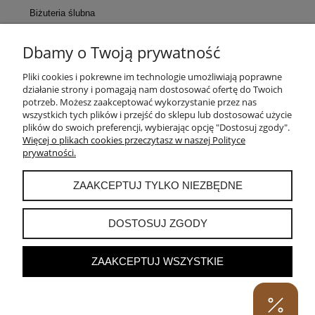
Biżuteria ślubna
Dbamy o Twoją prywatność
KONTAKT
Pliki cookies i pokrewne im technologie umożliwiają poprawne
działanie strony i pomagają nam dostosować ofertę do Twoich
POMOC
potrzeb. Możesz zaakceptować wykorzystanie przez nas
wszystkich tych plików i przejść do sklepu lub dostosować użycie
plików do swoich preferencji, wybierając opcję "Dostosuj zgody".
MOJE KONTO
Więcej o plikach cookies przeczytasz w naszej Polityce
prywatności.
PŁATNOŚCI I DOSTAWA
ZAAKCEPTUJ TYLKO NIEZBĘDNE
INFORMACJE
DOSTOSUJ ZGODY
ZAAKCEPTUJ WSZYSTKIE
POKAŻ PEŁNĄ WERSJĘ STRONY