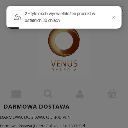
ZAREJESTRUJ SIĘ
ZALOGUJ SIĘ
DARMOWA DOSTAWA
DARMOWA DOSTAWA OD 300 PLN
Darmowa dostawa (Poczta Polska) już od 300,00 zł.