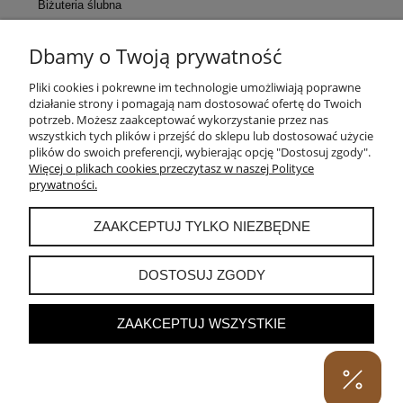
Biżuteria ślubna
Dbamy o Twoją prywatność
KONTAKT
Pliki cookies i pokrewne im technologie umożliwiają poprawne
działanie strony i pomagają nam dostosować ofertę do Twoich
POMOC
potrzeb. Możesz zaakceptować wykorzystanie przez nas
wszystkich tych plików i przejść do sklepu lub dostosować użycie
plików do swoich preferencji, wybierając opcję "Dostosuj zgody".
MOJE KONTO
Więcej o plikach cookies przeczytasz w naszej Polityce
prywatności.
PŁATNOŚCI I DOSTAWA
ZAAKCEPTUJ TYLKO NIEZBĘDNE
INFORMACJE
DOSTOSUJ ZGODY
ZAAKCEPTUJ WSZYSTKIE
POKAŻ PEŁNĄ WERSJĘ STRONY