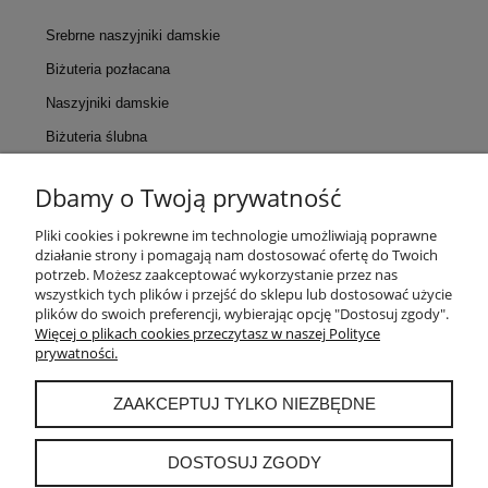
Srebrne naszyjniki damskie
Biżuteria pozłacana
Naszyjniki damskie
Biżuteria ślubna
Dbamy o Twoją prywatność
KONTAKT
Pliki cookies i pokrewne im technologie umożliwiają poprawne
działanie strony i pomagają nam dostosować ofertę do Twoich
POMOC
potrzeb. Możesz zaakceptować wykorzystanie przez nas
wszystkich tych plików i przejść do sklepu lub dostosować użycie
plików do swoich preferencji, wybierając opcję "Dostosuj zgody".
MOJE KONTO
Więcej o plikach cookies przeczytasz w naszej Polityce
prywatności.
PŁATNOŚCI I DOSTAWA
ZAAKCEPTUJ TYLKO NIEZBĘDNE
INFORMACJE
DOSTOSUJ ZGODY