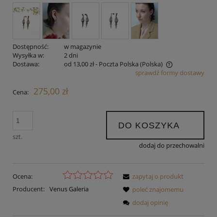
Dostępność:
w magazynie
Wysyłka w:
2 dni
Dostawa:
od 13,00 zł
- Poczta Polska
(Polska)
sprawdź formy dostawy
Cena nie zawiera ewentualnych kosztów płatności
275,00 zł
Cena:
DO KOSZYKA
szt.
dodaj do przechowalni
Ocena:
zapytaj o produkt
Producent:
Venus Galeria
poleć znajomemu
dodaj opinię