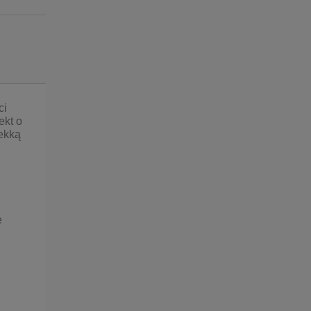
ntualnych kosztów
ci
ekt o
lekką
e