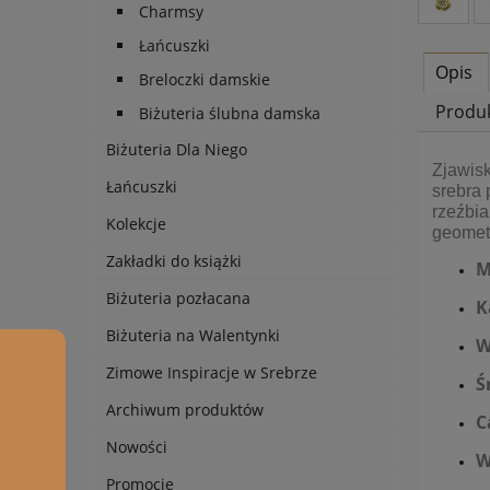
Charmsy
Łańcuszki
Opis
Breloczki damskie
Produ
Biżuteria ślubna damska
Biżuteria Dla Niego
Zjawisk
Łańcuszki
srebra 
rzeźbia
Kolekcje
geometr
Zakładki do książki
M
Biżuteria pozłacana
K
Biżuteria na Walentynki
W
Zimowe Inspiracje w Srebrze
Ś
Archiwum produktów
C
Nowości
W
Promocje