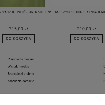
 ZŁOTA II - PIERŚCIONEK SREBRNY
KOLCZYKI SREBRNE - GINKO II MI
315,00 zł
210,00 zł
DO KOSZYKA
DO KOSZYKA
Pierścionki męskie
S
Wisiorki męskie
B
Bransoletki srebrne
N
Łańcuszki damskie
B
OC
MOJE KONTO
PŁATNOŚC