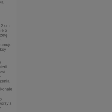
ka
 2 cm.
ie o
zetę.
o
ełamuje
eksy
m
erii
owi
–
zenia.
skonale
wy
worzy z
m