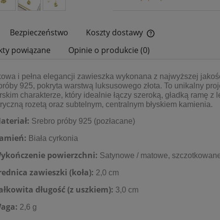
Bezpieczeństwo
Koszty dostawy
kty powiązane
Opinie o produkcie (0)
Cena nie zawiera ewe
płatności
owa i pełna elegancji zawieszka wykonana z najwyższej jakoś
próby 925, pokryta warstwą luksusowego złota. To unikalny proj
rskim charakterze, który idealnie łączy szeroką, gładką ramę z 
yczną rozetą oraz subtelnym, centralnym błyskiem kamienia.
ateriał:
Srebro próby 925 (pozłacane)
amień:
Biała cyrkonia
ykończenie powierzchni:
Satynowe / matowe, szczotkowan
rednica zawieszki (koła):
2,0 cm
ałkowita długość (z uszkiem):
3,0 cm
aga:
2,6 g