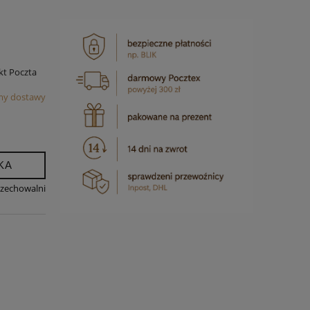
kt Poczta
my dostawy
KA
rzechowalni