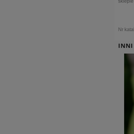
sklepie
Nr kat
INNI