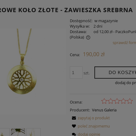
OWE KOŁO ZŁOTE - ZAWIESZKA SREBRNA
Dostępność:
w magazynie
Wysyłka w:
2 dni
Dostawa:
od 12,00 zł
- PaczkoPun
(Polska)
sprawdź for
Cena nie zawiera ewentualnych kosztów
190,00 zł
Cena:
płatności
DO KOSZY
szt.
dodaj do p
Ocena:
Producent:
Venus Galeria
zapytaj o produkt
poleć znajomemu
dodaj opinię