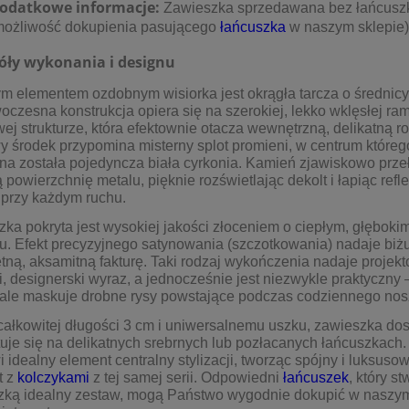
odatkowe informacje:
Zawieszka sprzedawana bez łańcusz
możliwość dokupienia pasującego
łańcuszka
w naszym sklepie)
óły wykonania i designu
 elementem ozdobnym wisiorka jest okrągła tarcza o średnicy
oczesna konstrukcja opiera się na szerokiej, lekko wklęsłej ram
ej strukturze, która efektownie otacza wewnętrzną, delikatną ro
 środek przypomina misterny splot promieni, w centrum któreg
na została pojedyncza biała cyrkonia. Kamień zjawiskowo prz
powierzchnię metalu, pięknie rozświetlając dekolt i łapiąc refl
 przy każdym ruchu.
ka pokryta jest wysokiej jakości złoceniem o ciepłym, głęboki
u. Efekt precyzyjnego satynowania (szczotkowania) nadaje biżut
tną, aksamitną fakturę. Taki rodzaj wykończenia nadaje projekt
i, designerski wyraz, a jednocześnie jest niezwykle praktyczny 
ale maskuje drobne rysy powstające podczas codziennego nos
całkowitej długości 3 cm i uniwersalnemu uszku, zawieszka do
uje się na delikatnych srebrnych lub pozłacanych łańcuszkach.
 idealny element centralny stylizacji, tworząc spójny i luksuso
t z
kolczykami
z tej samej serii. Odpowiedni
łańcuszek
, który st
zką idealny zestaw, mogą Państwo wygodnie dokupić w naszy