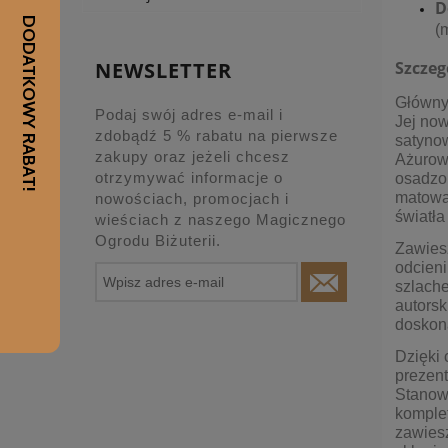
D
(
Szczeg
NEWSLETTER
Głównym
Podaj swój adres e-mail i
Jej now
zdobądź 5 % rabatu na pierwsze
satynow
zakupy oraz jeżeli chcesz
Ażurowy
otrzymywać informacje o
osadzo
matową 
nowościach, promocjach i
światła
wieściach z naszego Magicznego
Ogrodu Biżuterii.
Zawiesz
odcieni
szlache
autorsk
doskon
Dzięki 
prezent
Stanowi
komple
zawies