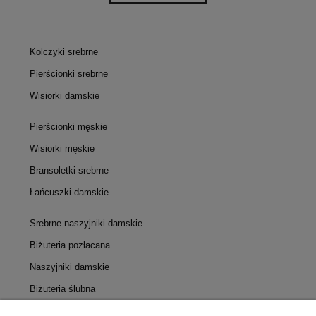
Kolczyki srebrne
Pierścionki srebrne
Wisiorki damskie
Pierścionki męskie
Wisiorki męskie
Bransoletki srebrne
Łańcuszki damskie
Srebrne naszyjniki damskie
Biżuteria pozłacana
Naszyjniki damskie
Biżuteria ślubna