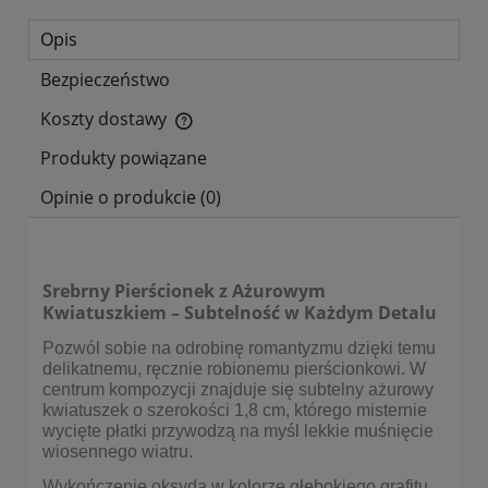
Opis
Bezpieczeństwo
Koszty dostawy
Cena nie zawiera ewentualnych kosztów płatności
Produkty powiązane
Opinie o produkcie (0)
Srebrny Pierścionek z Ażurowym
Kwiatuszkiem – Subtelność w Każdym Detalu
Pozwól sobie na odrobinę romantyzmu dzięki temu
delikatnemu, ręcznie robionemu pierścionkowi. W
centrum kompozycji znajduje się subtelny ażurowy
kwiatuszek o szerokości 1,8 cm, którego misternie
wycięte płatki przywodzą na myśl lekkie muśnięcie
wiosennego wiatru.
Wykończenie oksydą w kolorze głębokiego grafitu