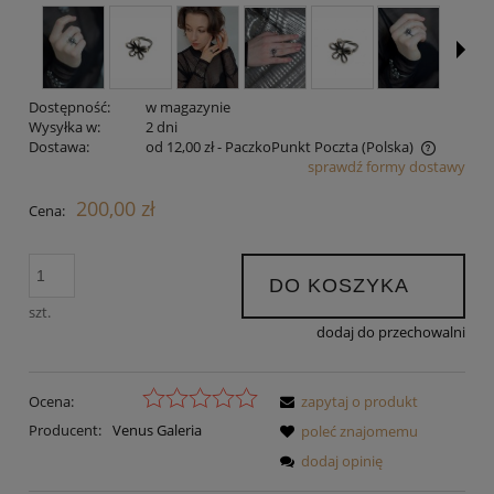
Dostępność:
w magazynie
Wysyłka w:
2 dni
Dostawa:
od 12,00 zł
- PaczkoPunkt Poczta
(Polska)
sprawdź formy dostawy
Cena nie zawiera ewentualnych kosztów płatności
200,00 zł
Cena:
DO KOSZYKA
szt.
dodaj do przechowalni
Ocena:
zapytaj o produkt
Producent:
Venus Galeria
poleć znajomemu
dodaj opinię