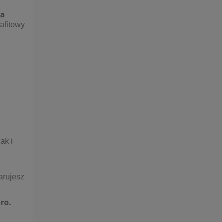
ra
rafitowy
ak i
i
arujesz
ro.