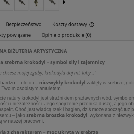
Bezpieczeństwo
Koszty dostawy
kty powiązane
Opinie o produkcie (0)
Cena nie zawiera ewe
płatności
NA BIŻUTERIA ARTYSTYCZNA
a srebrna krokodyl – symbol siły i tajemnicy
ie chcesz mojej zguby, krokodyla daj mi, luby..."
niezwykły krokodyl
 bardzo… oto on –
zaklęty w srebrze, got
ię Twoim osobistym amuletem.
ie natury krokodyl jest strażnikiem pradawnych wód, symbolem 
ości i niezależności. Jego spojrzenie przenika duszę, a jego o
espekt. Choć jest władcą rzek i bagien, dziś może spocząć tuż p
srebrna broszka krokodyl
sercu – jako
, wykonana z niezwyk
ą w naszej pracowni.
ria z charakterem – moc ukryta w srebrze