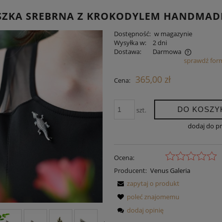
SZKA SREBRNA Z KROKODYLEM HANDMAD
Dostępność:
w magazynie
Wysyłka w:
2 dni
Dostawa:
Darmowa
sprawdź for
Cena nie zawiera ewentualnych kosztów
365,00 zł
Cena:
płatności
DO KOSZY
szt.
dodaj do p
Ocena:
Producent:
Venus Galeria
zapytaj o produkt
poleć znajomemu
dodaj opinię