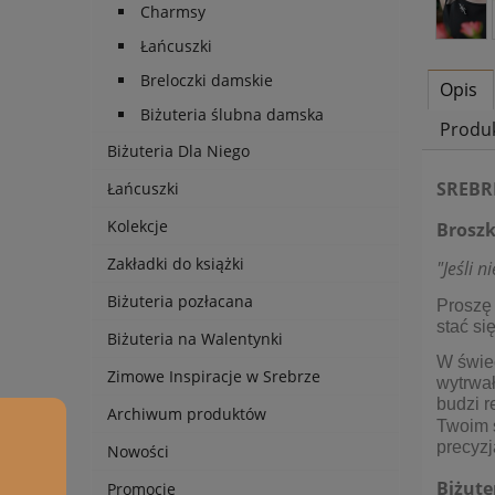
Charmsy
Łańcuszki
Breloczki damskie
Opis
Biżuteria ślubna damska
Produ
Biżuteria Dla Niego
SREBR
Łańcuszki
Kolekcje
Broszk
Zakładki do książki
"Jeśli n
Biżuteria pozłacana
Proszę
stać s
Biżuteria na Walentynki
W świec
Zimowe Inspiracje w Srebrze
wytrwał
budzi r
Archiwum produktów
Twoim 
precyzj
Nowości
Biżute
Promocje