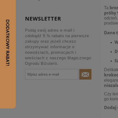
bro
Ta
próby 
NEWSLETTER
odcień.
pradaw
Podaj swój adres e-mail i
Dane t
zdobądź 5 % rabatu na pierwsze
zakupy oraz jeżeli chcesz
W
otrzymywać informacje o
D
nowościach, promocjach i
wieściach z naszego Magicznego
S
Ogrodu Biżuterii.
Delikat
kroko
eleganc
niezal
Czy ten
go kom
Dodaj 