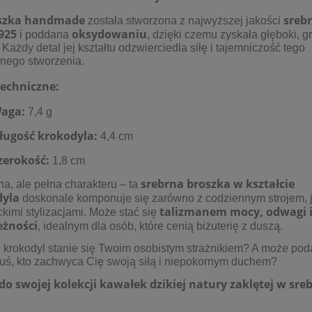
szka handmade
sreb
została stworzona z najwyższej jakości
925
oksydowaniu
i poddana
, dzięki czemu zyskała głęboki, g
 Każdy detal jej kształtu odzwierciedla siłę i tajemniczość tego
nego stworzenia.
echniczne:
aga:
7,4 g
ługość krokodyla:
4,4 cm
zerokość:
1,8 cm
srebrna broszka w kształcie
na, ale pełna charakteru – ta
dyla
doskonale komponuje się zarówno z codziennym strojem, j
talizmanem mocy, odwagi 
kimi stylizacjami. Może stać się
eżności
, idealnym dla osób, które cenią biżuterię z duszą.
 krokodyl stanie się Twoim osobistym strażnikiem? A może pod
uś, kto zachwyca Cię swoją siłą i niepokornym duchem?
do swojej kolekcji kawałek dzikiej natury zaklętej w sreb