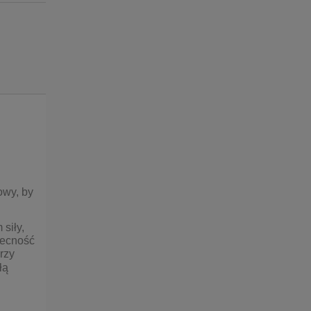
ntualnych kosztów
owy, by
siły,
becność
rzy
łą