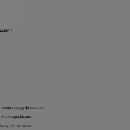
ZLEM -
PIERŚCIONEK ZE ŚWINKĄ NA SZCZĘŚCIE
BROSZKA S
400,00 zł
DO KOSZYKA
rebrne naszyjniki damskie
iżuteria pozłacana
aszyjniki damskie