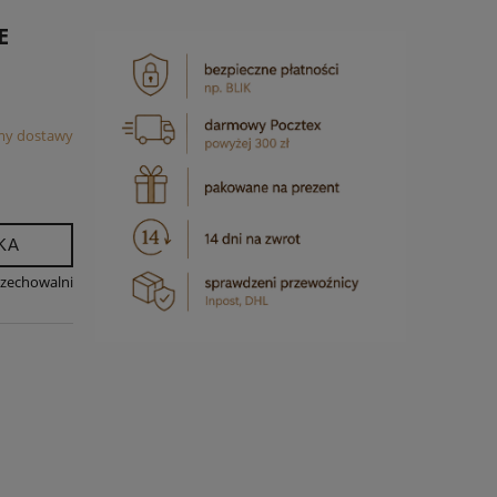
E
my dostawy
KA
rzechowalni