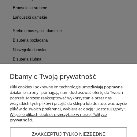
Bransoletki srebrne
Łańcuszki damskie
Srebrne naszyjniki damskie
Biżuteria pozłacana
Naszyjniki damskie
Biżuteria ślubna
Dbamy o Twoją prywatność
KONTAKT
Pliki cookies i pokrewne im technologie umożliwiają poprawne
działanie strony i pomagają nam dostosować ofertę do Twoich
POMOC
potrzeb. Możesz zaakceptować wykorzystanie przez nas
wszystkich tych plików i przejść do sklepu lub dostosować użycie
plików do swoich preferencji, wybierając opcję "Dostosuj zgody".
MOJE KONTO
Więcej o plikach cookies przeczytasz w naszej Polityce
prywatności.
PŁATNOŚCI I DOSTAWA
ZAAKCEPTUJ TYLKO NIEZBĘDNE