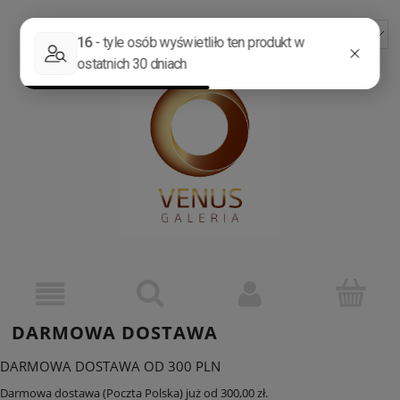
ZAREJESTRUJ SIĘ
ZALOGUJ SIĘ
DARMOWA DOSTAWA
DARMOWA DOSTAWA OD 300 PLN
Darmowa dostawa (Poczta Polska) już od 300,00 zł.