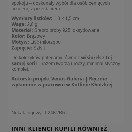
spokoju – doskonały wybór dla osób ceniących
biżuterię z przesłaniem.
Wymiary listków:
1,8 × 1,5 cm
Waga:
2,6 g
Materiał:
Srebro próby 925, oksydowane
Kolor:
Brązowy
Motyw:
Liść miłorzębu
Zapięcie:
Sztyft
wisiorek z tej
Do kolczyków polecamy również
samej serii
– razem tworzą uroczy, minimalistyczny
komplet.
Autorski projekt Venus Galeria | Ręcznie
wykonane w pracowni w Kotlinie Kłodzkiej
Nr katalogowy : L24K2BR
INNI KLIENCI KUPILI RÓWNIEŻ