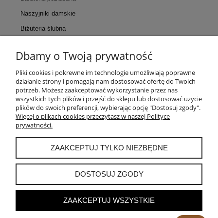
Naszyjniki damskie
Biżuteria ślubna
Dbamy o Twoją prywatność
KONTAKT
Pliki cookies i pokrewne im technologie umożliwiają poprawne
działanie strony i pomagają nam dostosować ofertę do Twoich
POMOC
potrzeb. Możesz zaakceptować wykorzystanie przez nas
wszystkich tych plików i przejść do sklepu lub dostosować użycie
plików do swoich preferencji, wybierając opcję "Dostosuj zgody".
MOJE KONTO
Więcej o plikach cookies przeczytasz w naszej Polityce
prywatności.
PŁATNOŚCI I DOSTAWA
ZAAKCEPTUJ TYLKO NIEZBĘDNE
INFORMACJE
DOSTOSUJ ZGODY
ZAAKCEPTUJ WSZYSTKIE