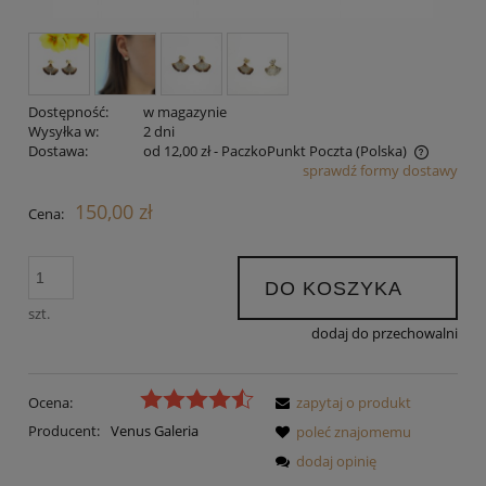
Dostępność:
w magazynie
Wysyłka w:
2 dni
Dostawa:
od 12,00 zł
- PaczkoPunkt Poczta
(Polska)
sprawdź formy dostawy
Cena nie zawiera ewentualnych kosztów płatności
150,00 zł
Cena:
DO KOSZYKA
szt.
dodaj do przechowalni
Ocena:
zapytaj o produkt
Producent:
Venus Galeria
poleć znajomemu
dodaj opinię