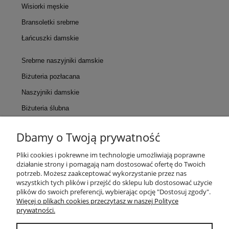
Wisiorki męskie
Bransoletki srebrne
Łańcuszki damskie
Srebrne naszyjniki damskie
Biżuteria pozłacana
Naszyjniki damskie
Biżuteria ślubna
Dbamy o Twoją prywatność
KONTAKT
Pliki cookies i pokrewne im technologie umożliwiają poprawne
działanie strony i pomagają nam dostosować ofertę do Twoich
POMOC
potrzeb. Możesz zaakceptować wykorzystanie przez nas
wszystkich tych plików i przejść do sklepu lub dostosować użycie
plików do swoich preferencji, wybierając opcję "Dostosuj zgody".
MOJE KONTO
Więcej o plikach cookies przeczytasz w naszej Polityce
prywatności.
PŁATNOŚCI I DOSTAWA