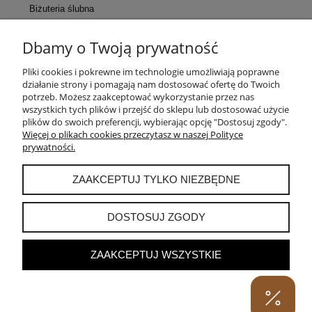
Biżuteria ślubna
Dbamy o Twoją prywatność
KONTAKT
Pliki cookies i pokrewne im technologie umożliwiają poprawne
działanie strony i pomagają nam dostosować ofertę do Twoich
POMOC
potrzeb. Możesz zaakceptować wykorzystanie przez nas
wszystkich tych plików i przejść do sklepu lub dostosować użycie
plików do swoich preferencji, wybierając opcję "Dostosuj zgody".
MOJE KONTO
Więcej o plikach cookies przeczytasz w naszej Polityce
prywatności.
PŁATNOŚCI I DOSTAWA
ZAAKCEPTUJ TYLKO NIEZBĘDNE
INFORMACJE
DOSTOSUJ ZGODY
ZAAKCEPTUJ WSZYSTKIE
POKAŻ PEŁNĄ WERSJĘ STRONY