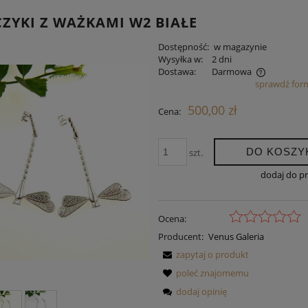
ZYKI Z WAŻKAMI W2 BIAŁE
Dostępność:
w magazynie
Wysyłka w:
2 dni
Dostawa:
Darmowa
sprawdź for
Cena nie zawiera ewentualnych kosztów
500,00 zł
Cena:
płatności
DO KOSZY
szt.
dodaj do p
Ocena:
Producent:
Venus Galeria
zapytaj o produkt
poleć znajomemu
dodaj opinię