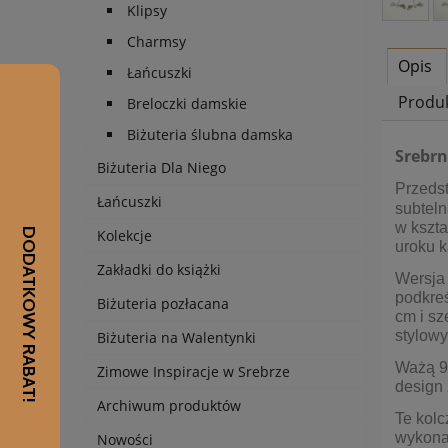
Klipsy
Charmsy
Opis
Łańcuszki
Produ
Breloczki damskie
Biżuteria ślubna damska
Srebrn
Biżuteria Dla Niego
Przedst
Łańcuszki
subteln
w kszt
Kolekcje
uroku k
Zakładki do książki
Wersja 
podkreś
Biżuteria pozłacana
cm i sz
stylowy
Biżuteria na Walentynki
Ważą 9,
Zimowe Inspiracje w Srebrze
design 
Archiwum produktów
Te kolc
wykona
Nowości