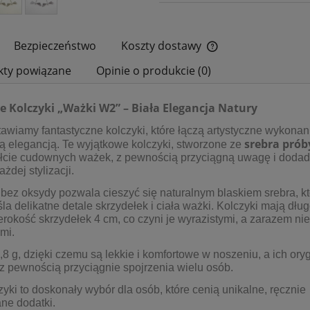
Bezpieczeństwo
Koszty dostawy
kty powiązane
Opinie o produkcie (0)
Cena nie zawiera ewe
płatności
e Kolczyki „Ważki W2” – Biała Elegancja Natury
awiamy fantastyczne kolczyki, które łączą artystyczne wykonan
srebra prób
ą elegancją. Te wyjątkowe kolczyki, stworzone ze
ałcie cudownych ważek, z pewnością przyciągną uwagę i doda
ażdej stylizacji.
bez oksydy pozwala cieszyć się naturalnym blaskiem srebra, kt
la delikatne detale skrzydełek i ciała ważki. Kolczyki mają dłu
erokość skrzydełek 4 cm, co czyni je wyrazistymi, a zarazem ni
mi.
8 g, dzięki czemu są lekkie i komfortowe w noszeniu, a ich ory
z pewnością przyciągnie spojrzenia wielu osób.
zyki to doskonały wybór dla osób, które cenią unikalne, ręcznie
ne dodatki.