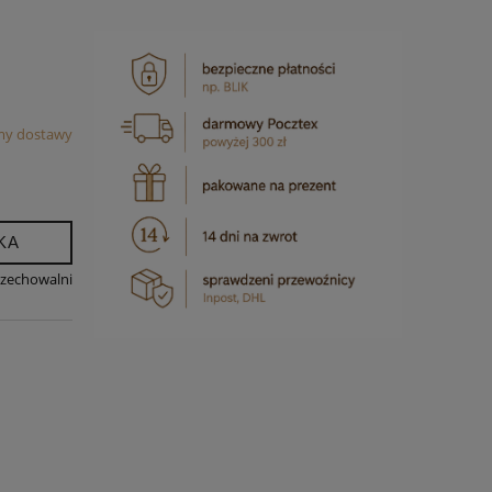
my dostawy
KA
rzechowalni