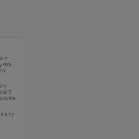
ntualnych kosztów
ie z
y 925
,
dzą
óry
gość 5
ezwykle
ginalny