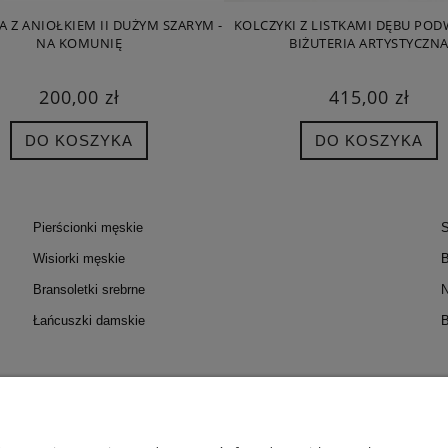
A Z ANIOŁKIEM II DUŻYM SZARYM -
KOLCZYKI Z LISTKAMI DĘBU PO
NA KOMUNIĘ
BIŻUTERIA ARTYSTYCZN
200,00 zł
415,00 zł
DO KOSZYKA
DO KOSZYKA
Pierścionki męskie
S
Wisiorki męskie
B
Bransoletki srebrne
N
Łańcuszki damskie
B
OC
MOJE KONTO
PŁATNOŚC