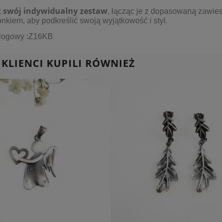
 swój indywidualny zestaw
, łącząc je z dopasowaną
zawie
ionkiem
, aby podkreślić swoją wyjątkowość i styl.
alogowy :Z16KB
 KLIENCI KUPILI RÓWNIEŻ