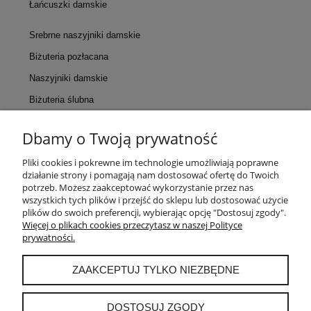
Łańcuszki damskie
Srebrne naszyjniki damskie
Biżuteria pozłacana
Naszyjniki damskie
Biżuteria ślubna
Dbamy o Twoją prywatność
KONTAKT
Pliki cookies i pokrewne im technologie umożliwiają poprawne
działanie strony i pomagają nam dostosować ofertę do Twoich
POMOC
potrzeb. Możesz zaakceptować wykorzystanie przez nas
wszystkich tych plików i przejść do sklepu lub dostosować użycie
plików do swoich preferencji, wybierając opcję "Dostosuj zgody".
MOJE KONTO
Więcej o plikach cookies przeczytasz w naszej Polityce
prywatności.
PŁATNOŚCI I DOSTAWA
ZAAKCEPTUJ TYLKO NIEZBĘDNE
INFORMACJE
DOSTOSUJ ZGODY