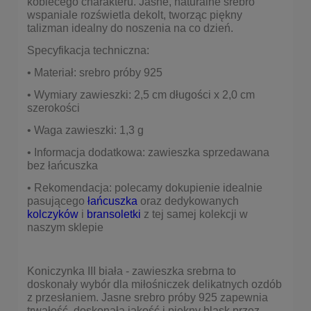
kobiecego charakteru. Jasne, naturalne srebro
wspaniale rozświetla dekolt, tworząc piękny
talizman idealny do noszenia na co dzień.
Specyfikacja techniczna:
• Materiał: srebro próby 925
• Wymiary zawieszki: 2,5 cm długości x 2,0 cm
szerokości
• Waga zawieszki: 1,3 g
• Informacja dodatkowa: zawieszka sprzedawana
bez łańcuszka
• Rekomendacja: polecamy dokupienie idealnie
pasującego
łańcuszka
oraz dedykowanych
kolczyków
i
bransoletki
z tej samej kolekcji w
naszym sklepie
Koniczynka III biała - zawieszka srebrna to
doskonały wybór dla miłośniczek delikatnych ozdób
z przesłaniem. Jasne srebro próby 925 zapewnia
trwałość, doskonałą jakość i piękny blask przez