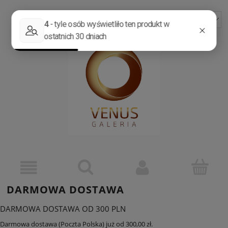
ZAREJESTRUJ SIĘ
ZALOGUJ SIĘ
DARMOWA DOSTAWA
DARMOWA DOSTAWA OD 300 PLN
Darmowa dostawa (Poczta Polska) już od 300,00 zł.