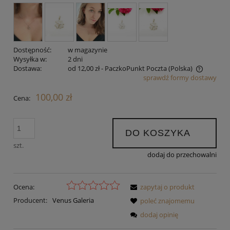
Dostępność:
w magazynie
Wysyłka w:
2 dni
Dostawa:
od 12,00 zł
- PaczkoPunkt Poczta
(Polska)
sprawdź formy dostawy
Cena nie zawiera ewentualnych kosztów płatności
100,00 zł
Cena:
DO KOSZYKA
szt.
dodaj do przechowalni
Ocena:
zapytaj o produkt
Producent:
Venus Galeria
poleć znajomemu
dodaj opinię