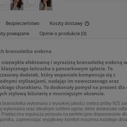
Bezpieczeństwo
Koszty dostawy
kty powiązane
Opinie o produkcie (0)
Cena nie zawiera ewe
płatności
h bransoletka srebrna
 niezwykle efektowną i wyrazistą bransoletkę srebrną 
 klasycznego łańcucha o pancerkowym splocie. To
zasowy dodatek, który wspaniale komponuje się z
odnymi stylizacjami, nadając im nowoczesnego oraz
ckiego charakteru. To doskonały pomysł na prezent dla
ych stylową biżuterię o mocniejszym akcencie.
 bransoletka wykonana z wysokiej jakości srebra próby 925 z
ą wykonania oraz idealnym szlifem ogniw, które doskonale odbi
. Praktyczna regulacja pozwala na perfekcyjne dopasowanie dł
arstka, zapewniając wyjątkowy komfort noszenia każdego dnia