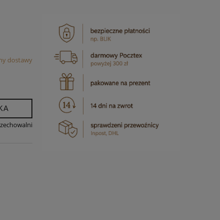
my dostawy
KA
rzechowalni