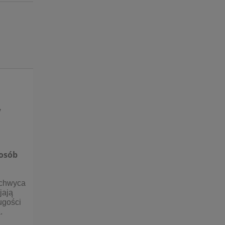
ntualnych kosztów
w
 osób
achwyca
jają
ugości
.