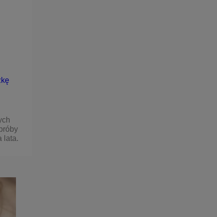
zkę
ych
 próby
 lata.