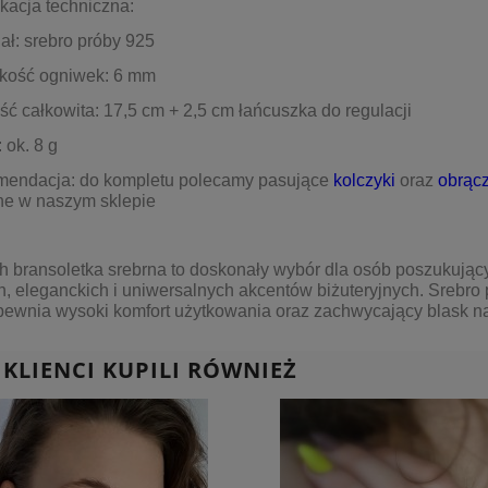
kacja techniczna:
iał: srebro próby 925
okość ogniwek: 6 mm
ść całkowita: 17,5 cm + 2,5 cm łańcuszka do regulacji
 ok. 8 g
mendacja: do kompletu polecamy pasujące
kolczyki
oraz
obrąc
ne w naszym sklepie
 bransoletka srebrna to doskonały wybór dla osób poszukując
h, eleganckich i uniwersalnych akcentów biżuteryjnych. Srebro
ewnia wysoki komfort użytkowania oraz zachwycający blask na
 KLIENCI KUPILI RÓWNIEŻ