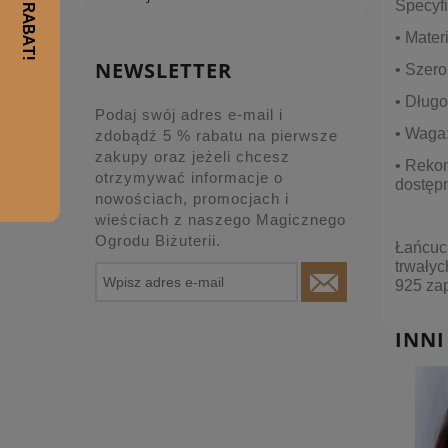
Specyfi
• Mater
NEWSLETTER
• Szer
• Długo
Podaj swój adres e-mail i
• Waga:
zdobądź 5 % rabatu na pierwsze
zakupy oraz jeżeli chcesz
• Reko
otrzymywać informacje o
dostęp
nowościach, promocjach i
wieściach z naszego Magicznego
Ogrodu Biżuterii.
Łańcuch
trwałyc
925 zap
INNI