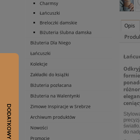
Charmsy
Łańcuszki
Breloczki damskie
Opis
Biżuteria ślubna damska
Produ
Biżuteria Dla Niego
Łańcuszki
Łańcuc
Kolekcje
Odkryj
Zakładki do książki
formie
ponadc
Biżuteria pozłacana
różnor
elegan
Biżuteria na Walentynki
ceniąc
Zimowe Inspiracje w Srebrze
Stylowa
Archiwum produktów
precyzj
światło
Nowości
do nadg
Promocje