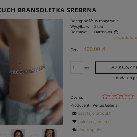
CUCH BRANSOLETKA SREBRNA
Dostępność:
w magazynie
Wysyłka w:
2 dni
Dostawa:
Darmowa
sprawdź for
Cena nie zawiera ewentualnych kosztów
400,00 zł
Cena:
płatności
DO KOSZY
szt.
dodaj do p
Ocena:
Producent:
Venus Galeria
zapytaj o produkt
poleć znajomemu
dodaj opinię