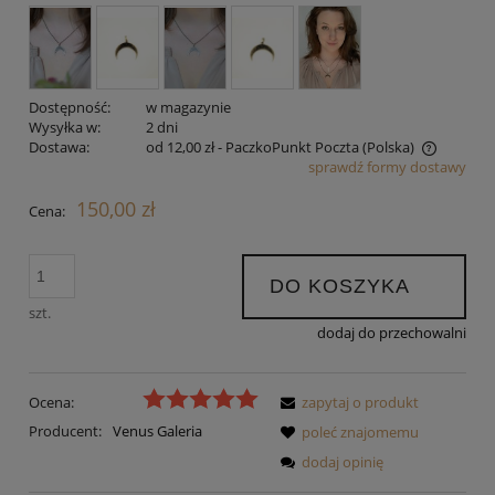
Dostępność:
w magazynie
Wysyłka w:
2 dni
Dostawa:
od 12,00 zł
- PaczkoPunkt Poczta
(Polska)
sprawdź formy dostawy
Cena nie zawiera ewentualnych kosztów płatności
150,00 zł
Cena:
DO KOSZYKA
szt.
dodaj do przechowalni
Ocena:
zapytaj o produkt
Producent:
Venus Galeria
poleć znajomemu
dodaj opinię