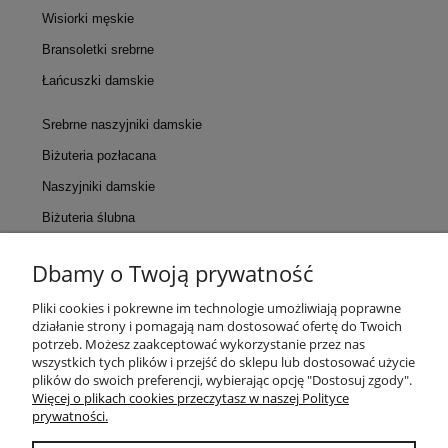
Wisiorki męskie
Bransoletki srebrne
Łańcuszki damskie
Srebrne naszyjniki damskie
Biżuteria pozłacana
Naszyjniki damskie
Biżuteria ślubna
Dbamy o Twoją prywatność
KONTAKT
Pliki cookies i pokrewne im technologie umożliwiają poprawne
działanie strony i pomagają nam dostosować ofertę do Twoich
POMOC
potrzeb. Możesz zaakceptować wykorzystanie przez nas
wszystkich tych plików i przejść do sklepu lub dostosować użycie
plików do swoich preferencji, wybierając opcję "Dostosuj zgody".
MOJE KONTO
Więcej o plikach cookies przeczytasz w naszej Polityce
prywatności.
PŁATNOŚCI I DOSTAWA