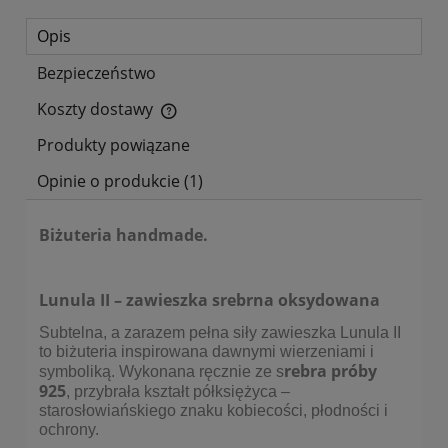
Opis
Bezpieczeństwo
Koszty dostawy
Cena nie zawiera ewentualnych kosztów płatności
Produkty powiązane
Opinie o produkcie (1)
Biżuteria handmade.
Lunula II – zawieszka srebrna oksydowana
Subtelna, a zarazem pełna siły zawieszka Lunula II
to biżuteria inspirowana dawnymi wierzeniami i
rebra próby
symboliką. Wykonana ręcznie ze s
925
, przybrała kształt półksiężyca –
starosłowiańskiego znaku kobiecości, płodności i
ochrony.