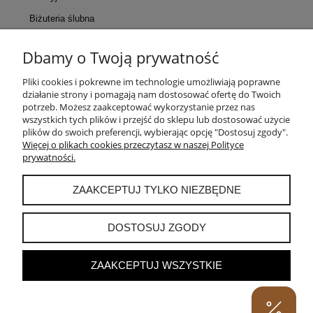
Biżuteria ślubna
Dbamy o Twoją prywatność
KONTAKT
Pliki cookies i pokrewne im technologie umożliwiają poprawne
działanie strony i pomagają nam dostosować ofertę do Twoich
POMOC
potrzeb. Możesz zaakceptować wykorzystanie przez nas
wszystkich tych plików i przejść do sklepu lub dostosować użycie
plików do swoich preferencji, wybierając opcję "Dostosuj zgody".
MOJE KONTO
Więcej o plikach cookies przeczytasz w naszej Polityce
prywatności.
PŁATNOŚCI I DOSTAWA
ZAAKCEPTUJ TYLKO NIEZBĘDNE
INFORMACJE
DOSTOSUJ ZGODY
ZAAKCEPTUJ WSZYSTKIE