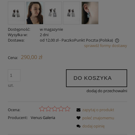
Dostępność:
w magazynie
Wysyłka w:
2 dni
Dostawa:
od 12,00 zł
- PaczkoPunkt Poczta
(Polska)
sprawdź formy dostawy
Cena nie zawiera ewentualnych kosztów płatności
290,00 zł
Cena:
DO KOSZYKA
szt.
dodaj do przechowalni
Ocena:
zapytaj o produkt
Producent:
Venus Galeria
poleć znajomemu
dodaj opinię