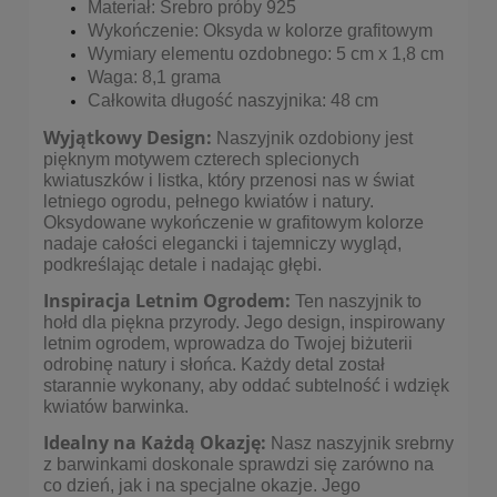
Materiał: Srebro próby 925
Wykończenie: Oksyda w kolorze grafitowym
Wymiary elementu ozdobnego: 5 cm x 1,8 cm
Waga: 8,1 grama
Całkowita długość naszyjnika: 48 cm
Wyjątkowy Design:
Naszyjnik ozdobiony jest
pięknym motywem czterech splecionych
kwiatuszków i listka, który przenosi nas w świat
letniego ogrodu, pełnego kwiatów i natury.
Oksydowane wykończenie w grafitowym kolorze
nadaje całości elegancki i tajemniczy wygląd,
podkreślając detale i nadając głębi.
Inspiracja Letnim Ogrodem:
Ten naszyjnik to
hołd dla piękna przyrody. Jego design, inspirowany
letnim ogrodem, wprowadza do Twojej biżuterii
odrobinę natury i słońca. Każdy detal został
starannie wykonany, aby oddać subtelność i wdzięk
kwiatów barwinka.
Idealny na Każdą Okazję:
Nasz naszyjnik srebrny
z barwinkami doskonale sprawdzi się zarówno na
co dzień, jak i na specjalne okazje. Jego