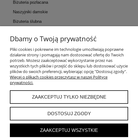
Biżuteria pozłacana
Naszyjniki damskie
Biżuteria ślubna
Dbamy o Twoją prywatność
KONTAKT
Pliki cookies i pokrewne im technologie umożliwiają poprawne
działanie strony i pomagają nam dostosować ofertę do Twoich
POMOC
potrzeb. Możesz zaakceptować wykorzystanie przez nas
wszystkich tych plików i przejść do sklepu lub dostosować użycie
plików do swoich preferencji, wybierając opcję "Dostosuj zgody".
MOJE KONTO
Więcej o plikach cookies przeczytasz w naszej Polityce
prywatności.
PŁATNOŚCI I DOSTAWA
ZAAKCEPTUJ TYLKO NIEZBĘDNE
INFORMACJE
DOSTOSUJ ZGODY
ZAAKCEPTUJ WSZYSTKIE