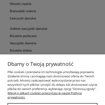
Wisiorki męskie
Bransoletki srebrne
Łańcuszki damskie
Srebrne naszyjniki damskie
Biżuteria pozłacana
Naszyjniki damskie
Biżuteria ślubna
Dbamy o Twoją prywatność
KONTAKT
Pliki cookies i pokrewne im technologie umożliwiają poprawne
działanie strony i pomagają nam dostosować ofertę do Twoich
POMOC
potrzeb. Możesz zaakceptować wykorzystanie przez nas
wszystkich tych plików i przejść do sklepu lub dostosować użycie
plików do swoich preferencji, wybierając opcję "Dostosuj zgody".
MOJE KONTO
Więcej o plikach cookies przeczytasz w naszej Polityce
prywatności.
PŁATNOŚCI I DOSTAWA