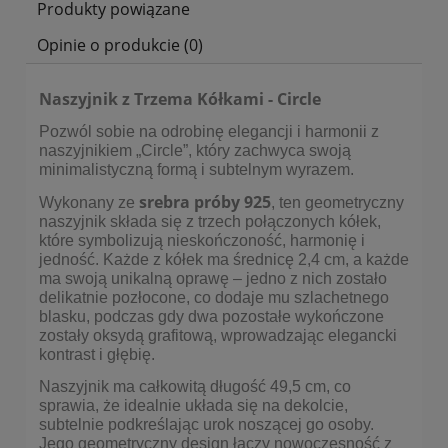
Produkty powiązane
Opinie o produkcie (0)
Naszyjnik z Trzema Kółkami - Circle
Pozwól sobie na odrobinę elegancji i harmonii z
naszyjnikiem „Circle”, który zachwyca swoją
minimalistyczną formą i subtelnym wyrazem.
srebra próby 925
Wykonany ze
, ten geometryczny
naszyjnik składa się z trzech połączonych kółek,
które symbolizują nieskończoność, harmonię i
jedność. Każde z kółek ma średnicę 2,4 cm, a każde
ma swoją unikalną oprawę – jedno z nich zostało
delikatnie pozłocone, co dodaje mu szlachetnego
blasku, podczas gdy dwa pozostałe wykończone
zostały oksydą grafitową, wprowadzając elegancki
kontrast i głębię.
Naszyjnik ma całkowitą długość 49,5 cm, co
sprawia, że idealnie układa się na dekolcie,
subtelnie podkreślając urok noszącej go osoby.
Jego geometryczny design łączy nowoczesność z