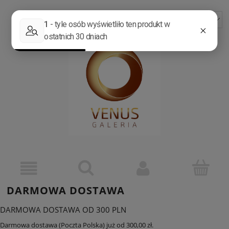
ZAREJESTRUJ SIĘ
ZALOGUJ SIĘ
DARMOWA DOSTAWA
DARMOWA DOSTAWA OD 300 PLN
Darmowa dostawa (Poczta Polska) już od 300,00 zł.