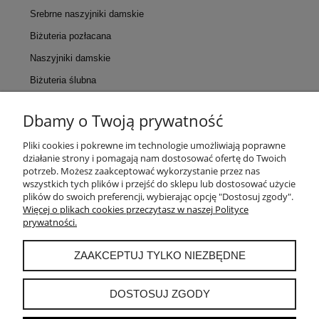
Srebrne naszyjniki damskie
Biżuteria pozłacana
Naszyjniki damskie
Biżuteria ślubna
Dbamy o Twoją prywatność
KONTAKT
Pliki cookies i pokrewne im technologie umożliwiają poprawne
działanie strony i pomagają nam dostosować ofertę do Twoich
POMOC
potrzeb. Możesz zaakceptować wykorzystanie przez nas
wszystkich tych plików i przejść do sklepu lub dostosować użycie
plików do swoich preferencji, wybierając opcję "Dostosuj zgody".
MOJE KONTO
Więcej o plikach cookies przeczytasz w naszej Polityce
prywatności.
PŁATNOŚCI I DOSTAWA
ZAAKCEPTUJ TYLKO NIEZBĘDNE
INFORMACJE
DOSTOSUJ ZGODY