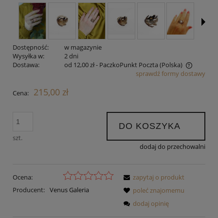
Dostępność:
w magazynie
Wysyłka w:
2 dni
Dostawa:
od 12,00 zł
- PaczkoPunkt Poczta
(Polska)
sprawdź formy dostawy
Cena nie zawiera ewentualnych kosztów płatności
215,00 zł
Cena:
DO KOSZYKA
szt.
dodaj do przechowalni
Ocena:
zapytaj o produkt
Producent:
Venus Galeria
poleć znajomemu
dodaj opinię