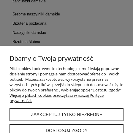
Łańcuszki damskie
Srebrne naszyjniki damskie
Biżuteria pozłacana
Naszyjniki damskie
Biżuteria ślubna
Dbamy o Twoją prywatność
KONTAKT
Pliki cookies i pokrewne im technologie umożliwiają poprawne
działanie strony i pomagają nam dostosować ofertę do Twoich
POMOC
potrzeb. Możesz zaakceptować wykorzystanie przez nas
wszystkich tych plików i przejść do sklepu lub dostosować użycie
plików do swoich preferencji, wybierając opcję "Dostosuj zgody".
MOJE KONTO
Więcej o plikach cookies przeczytasz w naszej Polityce
prywatności.
PŁATNOŚCI I DOSTAWA
ZAAKCEPTUJ TYLKO NIEZBĘDNE
INFORMACJE
DOSTOSUJ ZGODY