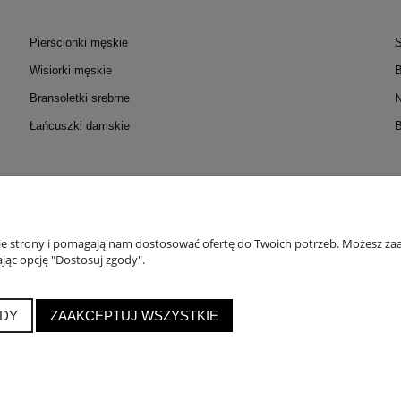
Pierścionki męskie
S
Wisiorki męskie
B
Bransoletki srebrne
N
Łańcuszki damskie
B
OC
MOJE KONTO
PŁATNOŚC
zmiarów
Twoje zamówienia
Formy
nie strony i pomagają nam dostosować ofertę do Twoich potrzeb. Możesz zaa
jąc opcję "Dostosuj zgody".
 Probiercze
Ustawienia konta
Do
roduktów
Przechowalnia
DY
ZAAKCEPTUJ WSZYSTKIE