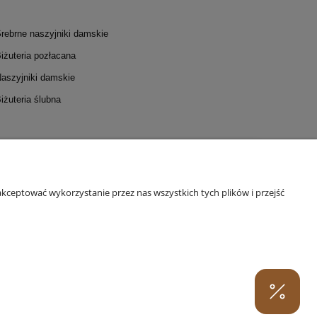
rebrne naszyjniki damskie
iżuteria pozłacana
aszyjniki damskie
iżuteria ślubna
I I DOSTAWA
INFORMACJE
 płatności
Polityka prywatności
kceptować wykorzystanie przez nas wszystkich tych plików i przejść
stawa
Regulamin warsztatów
Odstąpienie od umowy
Regulamin