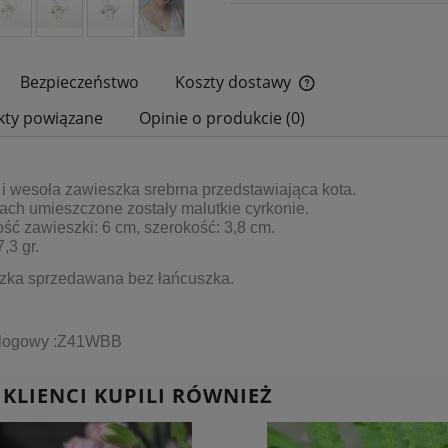
Bezpieczeństwo
Koszty dostawy
kty powiązane
Opinie o produkcie (0)
Cena nie zawiera ewe
płatności
i wesoła zawieszka srebrna przedstawiająca kota.
ch umieszczone zostały malutkie cyrkonie.
ć zawieszki: 6 cm, szerokość: 3,8 cm.
,3 gr.
zka sprzedawana bez łańcuszka.
alogowy :Z41WBB
 KLIENCI KUPILI RÓWNIEŻ