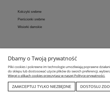
Kolczyki srebrne
Pierścionki srebrne
Wisiorki damskie
Dbamy o Twoją prywatność
KONTAKT
POM
Kontakt
Tabela ro
Pliki cookies i pokrewne im technologie umożliwiają poprawne działa
do sklepu lub dostosować użycie plików do swoich preferencji, wybiera
WARSZTATY
Polskie Cechy
Więcej o plikach cookies przeczytasz w naszej Polityce prywatności.
Blog
Archiwum p
ZAAKCEPTUJ TYLKO NIEZBĘDNE
DOSTOSUJ ZGO