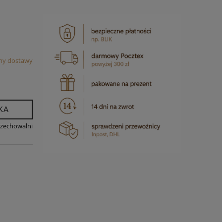
my dostawy
KA
rzechowalni