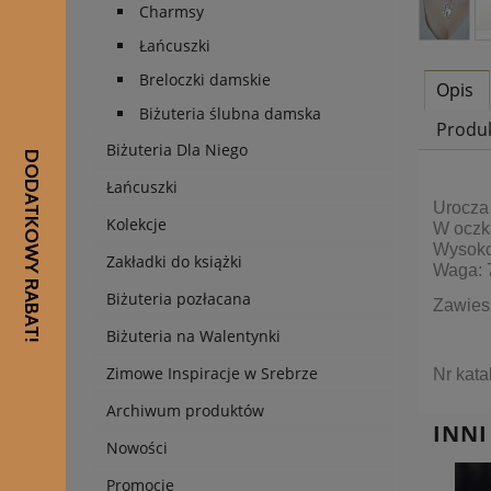
Charmsy
Łańcuszki
Breloczki damskie
Opis
Biżuteria ślubna damska
Produ
Biżuteria Dla Niego
Łańcuszki
Urocza 
Kolekcje
W oczka
Wysokoś
Zakładki do książki
Waga: 7
Biżuteria pozłacana
Zawies
Biżuteria na Walentynki
Zimowe Inspiracje w Srebrze
Nr kat
Archiwum produktów
INNI
Nowości
Promocje