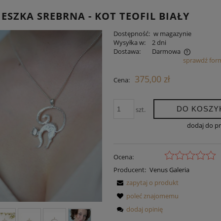
ESZKA SREBRNA - KOT TEOFIL BIAŁY
Dostępność:
w magazynie
Wysyłka w:
2 dni
Dostawa:
Darmowa
sprawdź for
Cena nie zawiera ewentualnych kosztów
375,00 zł
Cena:
płatności
DO KOSZY
szt.
dodaj do p
Ocena:
Producent:
Venus Galeria
zapytaj o produkt
poleć znajomemu
dodaj opinię