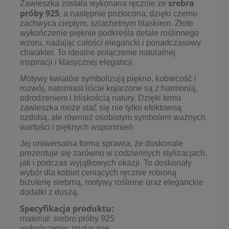
srebra
Zawieszka została wykonana ręcznie ze
próby 925
, a następnie pozłocona, dzięki czemu
zachwyca ciepłym, szlachetnym blaskiem. Złote
wykończenie pięknie podkreśla detale roślinnego
wzoru, nadając całości elegancki i ponadczasowy
charakter. To idealne połączenie naturalnej
inspiracji i klasycznej elegancji.
Motywy kwiatów symbolizują piękno, kobiecość i
rozwój, natomiast liście kojarzone są z harmonią,
odrodzeniem i bliskością natury. Dzięki temu
zawieszka może stać się nie tylko efektowną
ozdobą, ale również osobistym symbolem ważnych
wartości i pięknych wspomnień.
Jej uniwersalna forma sprawia, że doskonale
prezentuje się zarówno w codziennych stylizacjach,
jak i podczas wyjątkowych okazji. To doskonały
wybór dla kobiet ceniących ręcznie robioną
biżuterię srebrną, motywy roślinne oraz eleganckie
dodatki z duszą.
Specyfikacja produktu:
materiał: srebro próby 925
wykończenie: pozłacane