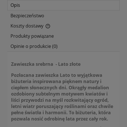
Opis
Bezpieczeństwo
Koszty dostawy
Cena nie zawiera ewentualnych kosztów płatności
Produkty powiązane
Opinie o produkcie (0)
Zawieszka srebrna - Lato złote
Pozłacana zawieszka
Lato
to wyjątkowa
biżuteria inspirowana pięknem natury i
ciepłem słonecznych dni. Okrągły medalion
ozdobiony subtelnym motywem kwiatów i
liści przywodzi na myśl rozkwitający ogród,
letni wiatr poruszający roślinami oraz chwile
pełne światła i harmonii. To biżuteria, która
pozwala nosić odrobinę lata przez cały rok.