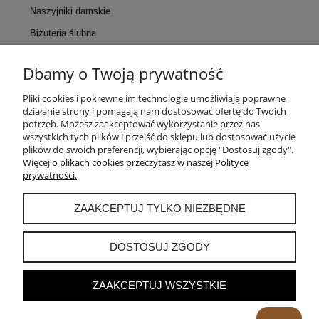
Naszyjniki damskie
Biżuteria ślubna
Dbamy o Twoją prywatność
KONTAKT
Pliki cookies i pokrewne im technologie umożliwiają poprawne
działanie strony i pomagają nam dostosować ofertę do Twoich
POMOC
potrzeb. Możesz zaakceptować wykorzystanie przez nas
wszystkich tych plików i przejść do sklepu lub dostosować użycie
plików do swoich preferencji, wybierając opcję "Dostosuj zgody".
MOJE KONTO
Więcej o plikach cookies przeczytasz w naszej Polityce
prywatności.
PŁATNOŚCI I DOSTAWA
ZAAKCEPTUJ TYLKO NIEZBĘDNE
INFORMACJE
DOSTOSUJ ZGODY
ZAAKCEPTUJ WSZYSTKIE