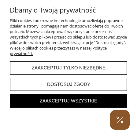
BLUSZCZ - KOLCZYKI MAŁE ZŁOTE
Dbamy o Twoją prywatność
Pliki cookies i pokrewne im technologie umożliwiają poprawne
200,00 zł
działanie strony i pomagają nam dostosować ofertę do Twoich
potrzeb. Możesz zaakceptować wykorzystanie przez nas
wszystkich tych plików i przejść do sklepu lub dostosować użycie
DO KOSZYKA
plików do swoich preferencji, wybierając opcję "Dostosuj zgody".
Więcej o plikach cookies przeczytasz w naszej Polityce
prywatności.
ZAAKCEPTUJ TYLKO NIEZBĘDNE
DOSTOSUJ ZGODY
ZAAKCEPTUJ WSZYSTKIE