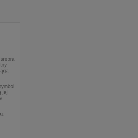
 srebra
etny
ciąga
 symbol
 jej
e
az