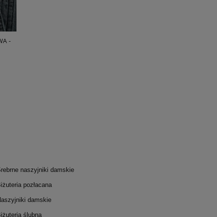
A -
KOLCZYKI SREBRNE - VINTAGE WHITE
ZAWIESZKA 
EARRINGS
400,00 zł
POWIADOM O DOSTĘPNOŚCI
rebrne naszyjniki damskie
iżuteria pozłacana
aszyjniki damskie
iżuteria ślubna