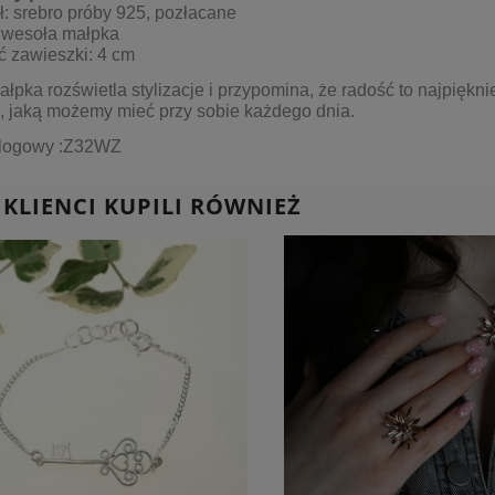
ł: srebro próby 925, pozłacane
 wesoła małpka
ć zawieszki: 4 cm
ałpka rozświetla stylizacje i przypomina, że radość to najpiękni
, jaką możemy mieć przy sobie każdego dnia.
alogowy :Z32WZ
 KLIENCI KUPILI RÓWNIEŻ