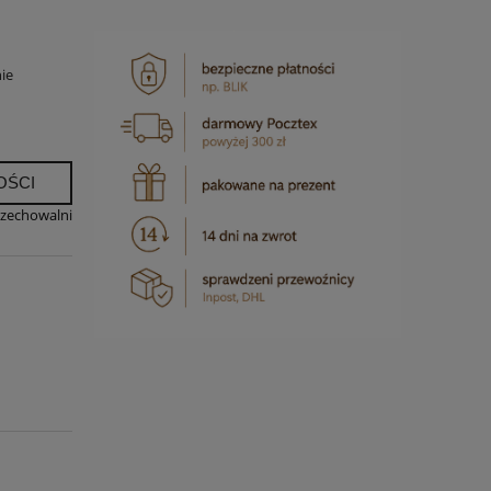
ie
OŚCI
rzechowalni