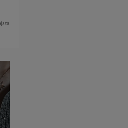
ejsza