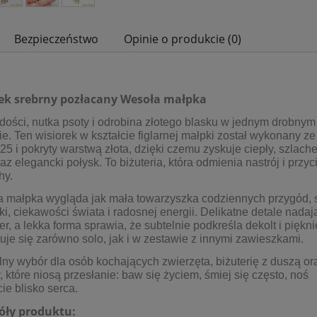
Bezpieczeństwo
Opinie o produkcie (0)
ek srebrny pozłacany Wesoła małpka
adości, nutka psoty i odrobina złotego blasku w jednym drobnym
e. Ten wisiorek w kształcie figlarnej małpki został wykonany ze
25 i pokryty warstwą złota, dzięki czemu zyskuje ciepły, szlach
raz elegancki połysk. To biżuteria, która odmienia nastrój i przy
hy.
a małpka wygląda jak mała towarzyszka codziennych przygód,
ki, ciekawości świata i radosnej energii. Delikatne detale nadają
er, a lekka forma sprawia, że subtelnie podkreśla dekolt i piękni
uje się zarówno solo, jak i w zestawie z innymi zawieszkami.
lny wybór dla osób kochających zwierzęta, biżuterię z duszą or
 które niosą przesłanie: baw się życiem, śmiej się często, noś
ie blisko serca.
óły produktu: