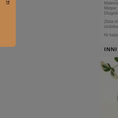
Materia
Motyw:
Długoś
Złota m
ozdoba
Nr kat
INNI