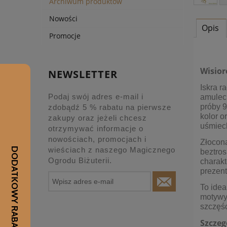
Archiwum produktów
Nowości
Opis
Promocje
Wisior
NEWSLETTER
Iskra r
Podaj swój adres e-mail i
amuleci
próby 9
zdobądź 5 % rabatu na pierwsze
kolor o
zakupy oraz jeżeli chcesz
uśmiec
otrzymywać informacje o
nowościach, promocjach i
Złocon
wieściach z naszego Magicznego
beztros
Ogrodu Biżuterii.
charakt
prezent
To idea
motywy,
szczęśc
Szczeg