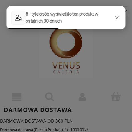
ZAREJESTRUJ SIĘ
ZALOGUJ SIĘ
DARMOWA DOSTAWA
DARMOWA DOSTAWA OD 300 PLN
Darmowa dostawa (Poczta Polska) już od 300,00 zł.