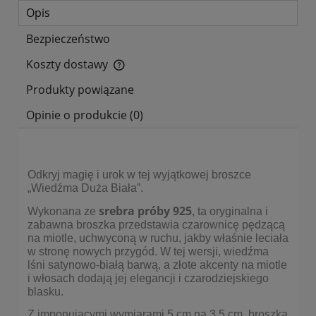
Opis
Bezpieczeństwo
Koszty dostawy
Cena nie zawiera ewentualnych kosztów płatności
Produkty powiązane
Opinie o produkcie (0)
Odkryj magię i urok w tej wyjątkowej broszce
„Wiedźma Duża Biała”.
srebra próby 925
Wykonana ze
, ta oryginalna i
zabawna broszka przedstawia czarownicę pędzącą
na miotle, uchwyconą w ruchu, jakby właśnie leciała
w stronę nowych przygód. W tej wersji, wiedźma
lśni satynowo-białą barwą, a złote akcenty na miotle
i włosach dodają jej elegancji i czarodziejskiego
blasku.
Z imponującymi wymiarami 5 cm na 3,5 cm, broszka