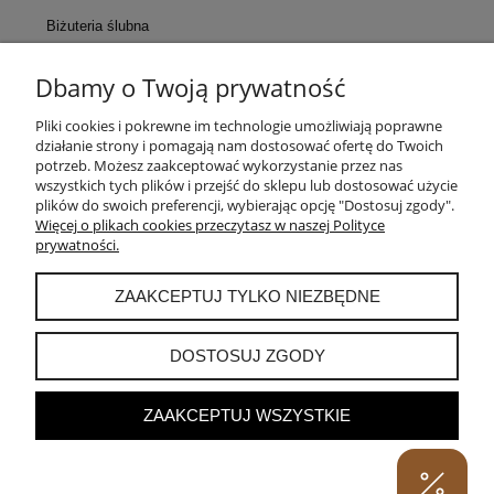
Biżuteria ślubna
Dbamy o Twoją prywatność
KONTAKT
Pliki cookies i pokrewne im technologie umożliwiają poprawne
działanie strony i pomagają nam dostosować ofertę do Twoich
POMOC
potrzeb. Możesz zaakceptować wykorzystanie przez nas
wszystkich tych plików i przejść do sklepu lub dostosować użycie
plików do swoich preferencji, wybierając opcję "Dostosuj zgody".
MOJE KONTO
Więcej o plikach cookies przeczytasz w naszej Polityce
prywatności.
PŁATNOŚCI I DOSTAWA
ZAAKCEPTUJ TYLKO NIEZBĘDNE
INFORMACJE
DOSTOSUJ ZGODY
ZAAKCEPTUJ WSZYSTKIE
POKAŻ PEŁNĄ WERSJĘ STRONY