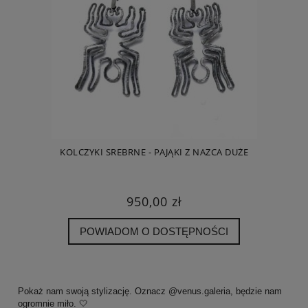
KOLCZYKI SREBRNE - PAJĄKI Z NAZCA DUŻE
K
950,00 zł
POWIADOM O DOSTĘPNOŚCI
Pokaż nam swoją stylizację. Oznacz @venus.galeria, będzie nam
ogromnie miło. 🤍