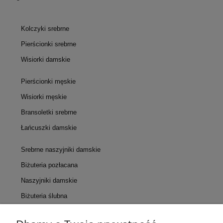
Kolczyki srebrne
Pierścionki srebrne
Wisiorki damskie
Pierścionki męskie
Wisiorki męskie
Bransoletki srebrne
Łańcuszki damskie
Srebrne naszyjniki damskie
Biżuteria pozłacana
Naszyjniki damskie
Biżuteria ślubna